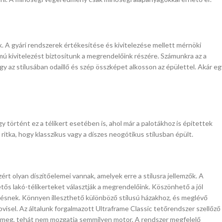
. A gyári rendszerek értékesítése és kivitelezése mellett mérnöki
ú kivitelezést biztosítunk a megrendelőink részére. Számunkra az a
y az stílusában odaillő és szép összképet alkosson az épülettel. Akár eg
 történt ez a télikert esetében is, ahol már a palotákhoz is építettek
 ritka, hogy klasszikus vagy a díszes neogótikus stílusban épült.
ért olyan díszítőelemei vannak, amelyek erre a stílusra jellemzők. A
tős lakó-télikerteket választják a megrendelőink. Köszönhető a jól
ésnek. Könnyen illeszthető különböző stílusú házakhoz, és meglévő
isel. Az általunk forgalmazott Ultraframe Classic tetőrendszer szellőző
ul meg, tehát nem mozgatja semmilyen motor. A rendszer megfelelő