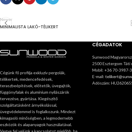
Newer
MINIMALISTA LAKÓ-TÉLIKERT
CÉGADATOK
Sunwood Magyarorszá
2500 Esztergom Táti ú
Mobil: +36 70-3987-
Cégünk fő profilja exkluzív pergolák,
E-mail:
telikert@sun
télikertek, medencefedések,
Adószám: HU262065
teraszbeépítések, előtetők, üvegajtók,
függönyfalak és alumínium nyílászárók
tervezése, gyártása. Kiegészítő
szolgáltatásként árnyékolással,
üvegvédelemmel is foglalkozunk. Mindezt
kimagasló minőségben, a legmodernebb
eszközök és alapanyagok használatával.
Vegye fel velünk a kapcsolatot mielőbb, ha