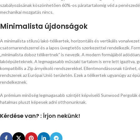
szabályozásának köszönhetően 60%-os páratartalomig véd a penészedés
mechanikai mozgatás nincs.
Minimalista újdonságok
A minimalista stílusú lakó-télikertek, horizontális és vertikális vonalvez
csatornarendszerrel és a lapos üvegtetős szerkezettel rendelkezik. Form
„minimalista doboz télikertnek” is nevezik. A modern formájából adódóan,
lakóépületeknek. A legmagasabb műszaki tartalom is erre lett igazítva, 
kompatibilis a Zip árnyékoló rendszerekkel. Ellentmondásosnak tűnhet, 
rendszerek az Európai Unió területén. Ezek a télikertek ugyanúgy az épül
rendelkeznek.
A prémium minőség legmagasabb szintjét képviselő Sunwood Pergolák é
hatalmas pluszt képesek adni otthonunknak.
Kérdése van? :
Írjon nekünk!