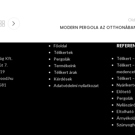
Old
MODERN PERGOLA AZ OTTHONÁBA
REFERE
Főoldal
Télikertek
g Kft.
Télikert –
Pergolák
t 7.
Télikert –
Termékeink
319
medence
Télikert árak
wood.hu
Télikert 
Kérdések
581
Nyárikert
Adatvédelmi nyilatkozat
Előtető
Pergolák
Nyílászár
Eltolható
Árnyékol
Szúnyogh