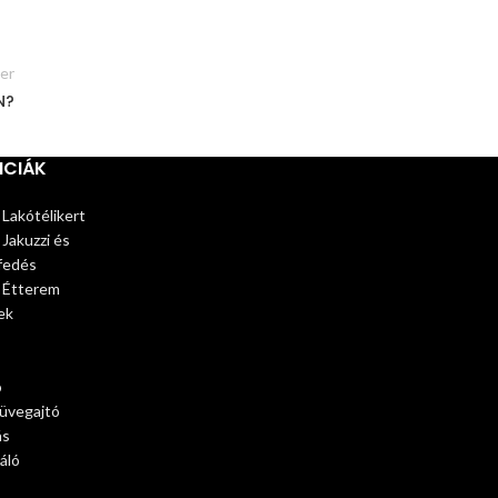
er
N?
NCIÁK
 Lakótélikert
 Jakuzzi és
fedés
– Étterem
ek
ó
 üvegajtó
ás
áló