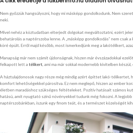
A cikk eredetije a lakberinfo.hu oldalon olvashat
Nem győzzük hangsúlyozni, hogy mi másképp gondolkodunk. Nem szeretjük a
neki.
Mivel nehéz a köztudatban elterjedt dolgokat megváltoztatni, ezért jelenl
behatárolás a naptérszoba lenne. A „másképp gondolkodás” nem csak a kü
köré épült. Erről majd később, most ismerkedjünk meg a lakótélikert, aza
Manapság már nem számít újdonságnak, hiszen már évszázadokkal ezelőtt
felkapott lett a
télikert
, ami ma már sokkal modernebb kivitelben készül, 
A háztulajdonosok nagy része még mindig azért építtet lakó-télikertet
komfort lehetőségekkel párosítva. Ez nem meglepő, hiszen az ember korá
életben maradáshoz szükséges feltételeket. Pozitív hatásait számos kut
hatású, amit nyugtató színű növényekkel tudunk még fokozni. A legjobb d
naptérszobánkban, iszunk egy finom teát, és a természet közelségét kiha