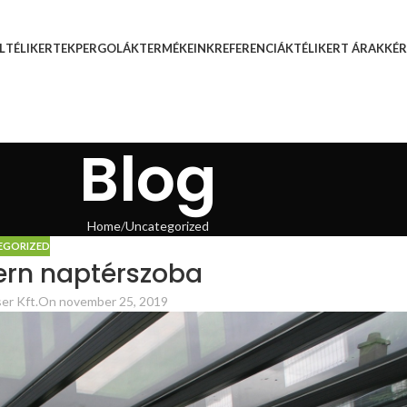
L
TÉLIKERTEK
PERGOLÁK
TERMÉKEINK
REFERENCIÁK
TÉLIKERT ÁRAK
KÉR
Blog
Home
Uncategorized
EGORIZED
ern naptérszoba
er Kft.
On november 25, 2019