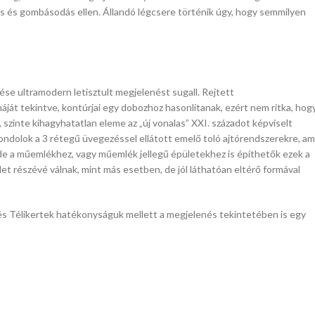
 és gombásodás ellen. Állandó légcsere történik úgy, hogy semmilyen
etése ultramodern letisztult megjelenést sugall. Rejtett
áját tekintve, kontúrjai egy dobozhoz hasonlítanak, ezért nem ritka, hog
 szinte kihagyhatatlan eleme az „új vonalas” XXI. századot képviselt
gondolok a 3 rétegű üvegezéssel ellátott emelő toló ajtórendszerekre, am
de a műemlékhez, vagy műemlék jellegű épületekhez is építhetők ezek a
et részévé válnak, mint más esetben, de jól láthatóan eltérő formával
s Télikertek hatékonyságuk mellett a megjelenés tekintetében is egy