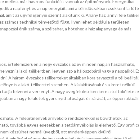
e mellett más hasznos funkciói is vannak az építménynek. Energetikai
ik a napfényt és a nap energiáit, ami a téli időszakban csökkenti a fűté
amit az ügyfél igényei szerint alakítunk ki. Ahány ház, annyi féle téliker
ez számos technikai tényezőtől függ. Ilyen lehet például a területen
enapozási órák száma, a szélteher, a hóteher, a ház alapanyaga és más
akos. Értelemszerűen a négy évszakos az év minden napján használható,
elyezni a lakó-télikertben, legyen szó a hálószobáról vagy a nappaliról. E
udni. A három-évszakos télikerteket általában kora tavasztól a tél beálltái
lőnye is a lakó-télikerttel szemben. A kialakításának és a keret nélküli
 tudja felvenni a versenyt. A nagy üvegfelületeken keresztül tökéletes
gjobban a nagy felületek gyors nyithatóságát és zárását, az éppen aktuáli
ozható. A felépítmények árnyékoló rendszerekkel is bővíthetők, az
ítható, továbbá egyes esetekben a tetőárnyékolás is elérhető. Egy profi c
 nem készülhet normál üvegből, ott mindenképpen kívülről
nálni. A minőségi végeredmény csak minőségi alapanyagokkal érhető el!