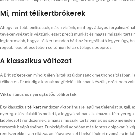
Mi, mint télikertbrókerek
Ahogy fentebb említettük, más a víziónk, mint egy átlagos forgalmazónak
tevékenységet is végzünk, ezért precíz munkát és magas műszaki tartalm
legfontosabb, hogy a télikert minden házhoz integrálható legyen úgy, hog
régebbi épület esetében se tűnjön fel az utólagos beépítés.
A klasszikus változat
A Brit szigeteken mindig élen jártak az újdonságok meghonosításában. Így
télikertet. Ez mindig a kornak megfelelő stílusban készült, ezért nem volt
Viktoriánus és nyeregtetős télikertek
Egy klasszikus
télikert
rendszer viktoriánus jellegű megjelenést sugall, ez
nyeregtetős kialakítás mellett, a leggyakrabban alkalmazott fél-nyeregte
kidolgozott rendszernek, a magas műszaki tartalomnak és szép megjelen
teraszok beépítéséhez. Funkciójából adódóan más fontos dolgokat is képv
rendszerekkel van ellátva, ami úgynevezett belső légköri nyomásra ind