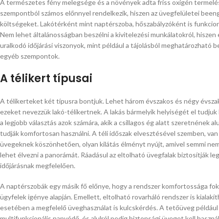
A természetes fény melegsége és a növények adta friss oxigén termelés
szempontból számos előnnyel rendelkezik, hiszen az üvegfelületei beenged
költségeket. Lakótérként mint naptérszoba, hőszabályzóként is funkcionál, 
Nem lehet általánosságban beszélni a kivitelezési munkálatokról, hiszen 
uralkodó időjárási viszonyok, mint például a tájolásból meghatározható b
egyéb szempontok.
A télikert típusai
A télikerteket két típusra bontjuk. Lehet három évszakos és négy évsz
ezeket nevezzük lakó-télikertnek. A lakás bármelyik helyiségét el tudjuk h
a legjobb választás azok számára, akik a csillagos ég alatt szeretnének al
tudják komfortosan használni. A téli időszak elvesztésével szemben, van e
üvegeknek köszönhetően, olyan kilátás élményt nyújt, amivel semmi nem
lehet élvezni a panorámát. Ráadásul az eltolható üvegfalak biztosítják le
időjárásnak megfelelően.
A naptérszobák egy másik fő előnye, hogy a rendszer komfortossága fok
ügyfelek igénye alapján. Emellett, eltolható rovarháló rendszer is kialak
esetében a megfelelő üveghasználat is kulcskérdés. A tetőüveg például
multifunkcionális napvédő, és alulról pedig biztonsági üveget kell hasz