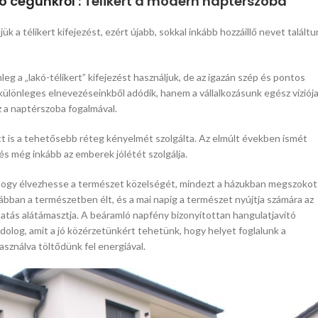
ó cégünkről :
Télikert a modern naptérszoba
 télikert kifejezést, ezért újabb, sokkal inkább hozzáillő nevet találtu
eg a „lakó-télikert” kifejezést használjuk, de az igazán szép és pontos
lönleges elnevezéseinkből adódik, hanem a vállalkozásunk egész víziója
z a naptérszoba fogalmával.
 is a tehetősebb réteg kényelmét szolgálta. Az elmúlt években ismét
és még inkább az emberek jólétét szolgálja.
, hogy élvezhesse a természet közelségét, mindezt a házukban megszokot
bban a természetben élt, és a mai napig a természet nyújtja számára az
atás alátámasztja. A beáramló napfény bizonyítottan hangulatjavító
olog, amit a jó közérzetünkért tehetünk, hogy helyet foglalunk a
sználva töltődünk fel energiával.