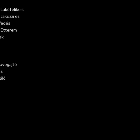
 Lakótélikert
 Jakuzzi és
fedés
– Étterem
ek
ó
 üvegajtó
ás
áló