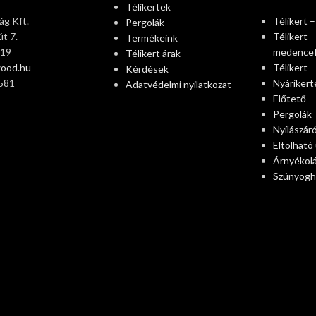
Télikertek
g Kft.
Télikert –
Pergolák
t 7.
Télikert –
Termékeink
319
medence
Télikert árak
wood.hu
Télikert 
Kérdések
581
Nyárikert
Adatvédelmi nyilatkozat
Előtető
Pergolák
Nyílászár
Eltolható
Árnyékol
Szúnyogh