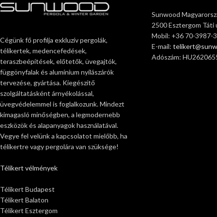
Sunwood Magyarorszá
2500 Esztergom Táti ú
Mobil: +36 70-3987-
Cégünk fő profilja exkluzív pergolák,
E-mail:
telikert@sun
télikertek, medencefedések,
Adószám: HU262065
teraszbeépítések, előtetők, üvegajtók,
függönyfalak és alumínium nyílászárók
tervezése, gyártása. Kiegészítő
szolgáltatásként árnyékolással,
üvegvédelemmel is foglalkozunk. Mindezt
kimagasló minőségben, a legmodernebb
eszközök és alapanyagok használatával.
Vegye fel velünk a kapcsolatot mielőbb, ha
télikertre vagy pergolára van szüksége!
Télikert vélmények
Télikert Budapest
Télikert Balaton
Télikert Esztergom