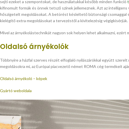
sejti ezeket a szempontokat, de használatukkal később minden funkció
kifinomult formák és önnek tetsző színek jellemeznek. Azt az intelligens
hőszigetelt megoldásokat. A betörést késleltető biztonsági csomaggal 
kielégítő extra megoldásokat a tervezéstől a kivitelezésig végigkísérjük.
Mivel az árnyékolástechnikát nagyon sok helyen lehet alkalmazni, ezért 
Oldalsó árnyékolók
Többnyire a házfal szerves részét elfoglaló nyílászárókkal együtt szerelt
megoldásokra mi, az Európai piacvezető német ROMA cég termékeit ajánl
Oldalsó árnyékoló – képek
Gyártó weboldala