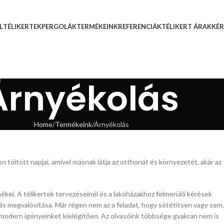
L
TÉLIKERTEK
PERGOLÁK
TERMÉKEINK
REFERENCIÁK
TÉLIKERT ÁRAK
KÉR
Árnyékolás
Home
Termékeink
Árnyékolás
töltött napjai, amivel másnak látja az otthonát és környezetét, akár az
ékei. A télikertek tervezéseinél és a lakóházakhoz felmerülő kérések
ás megvalósítása. Már régen nem az a feladat, hogy sötétítsen vagy sem,
, modern igényeinket kielégítően. Az olvasóink többsége gyakran nem is