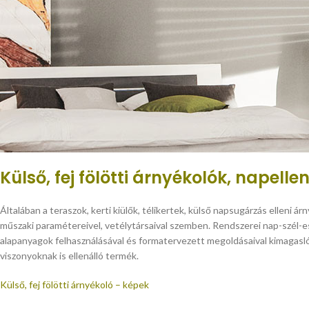
Külső, fej fölötti árnyékolók, napelle
Általában a teraszok, kerti kiülők, télikertek, külső napsugárzás elleni ár
műszaki paramétereivel, vetélytársaival szemben. Rendszerei nap-szél-es
alapanyagok felhasználásával és formatervezett megoldásaival kimagasló es
viszonyoknak is ellenálló termék.
Külső, fej fölötti árnyékoló – képek