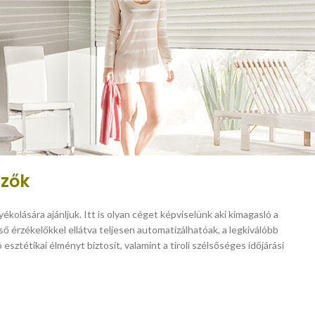
nzők
nyékolására ajánljuk. Itt is olyan céget képviselünk aki kimagasló a
ő érzékelőkkel ellátva teljesen automatizálhatóak, a legkiválóbb
ztétikai élményt biztosít, valamint a tiroli szélsőséges időjárási