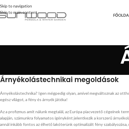
Skip to navigation
Skip to main content
FŐOLDA
Árnyékolástechnikai megoldások
Árnyékolástechnika? Igen mégpedig olyan, amivel megváltoznak az otthon 
egész világot, a fény és árnyék játéka!
Az a profizmus amit nálunk megtalál, az Európa piacvezető cégeinek term
alapján, számunkra folyamatos igényként jelentkezik a korszerű árnyékol
annál inkább fontos az élhető lakóterünk optimalizált fény szabályozása