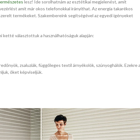
természetes
lesz! Ide sorolhatnám az esztétikai megjelenést, amit
 vezérlést amit már okos telefonokkal irányíthat. Az energia takarékos
szerelt termékeket. Szakembereink segítségével az egyedi igényeket
mi ketté választottuk a használhatóságuk alapján:
 redőnyök, zsaluziák, függőleges textil árnyékolók, szúnyoghálók. Ezekre 
juk, őket képviseljük.