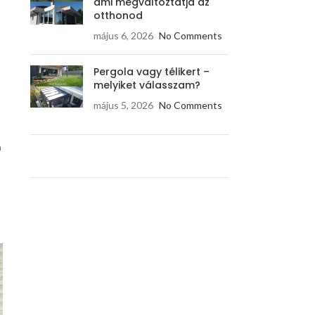
ami megváltoztatja az
otthonod
május 6, 2026
No Comments
Pergola vagy télikert –
melyiket válasszam?
május 5, 2026
No Comments
a