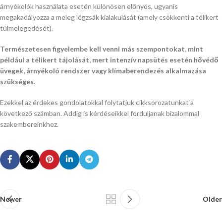
árnyékolók használata esetén különösen előnyös, ugyanis
megakadályozza a meleg légzsák kialakulását (amely csökkenti a télikert
túlmelegedését).
Természetesen figyelembe kell venni más szempontokat, mint
például a télikert tájolását, mert intenzív napsütés esetén hővédő
üvegek, árnyékoló rendszer vagy klímaberendezés alkalmazása
szükséges.
Ezekkel az érdekes gondolatokkal folytatjuk cikksorozatunkat a
következő számban. Addig is kérdéseikkel forduljanak bizalommal
szakembereinkhez.
Newer
Older