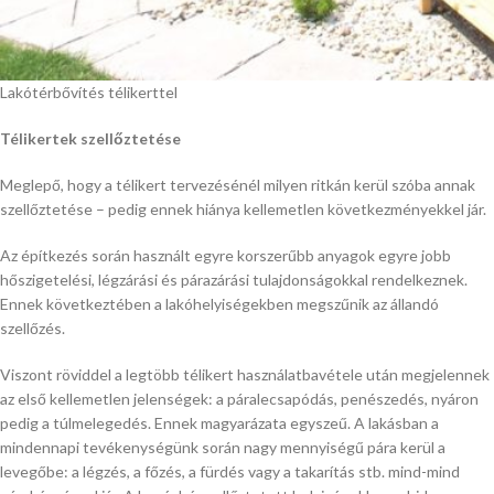
Lakótérbővítés télikerttel
Télikertek szellőztetése
Meglepő, hogy a télikert tervezésénél milyen ritkán kerül szóba annak
szellőztetése – pedig ennek hiánya kellemetlen következményekkel jár.
Az építkezés során használt egyre korszerűbb anyagok egyre jobb
hőszigetelési, légzárási és párazárási tulajdonságokkal rendelkeznek.
Ennek következtében a lakóhelyiségekben megszűnik az állandó
szellőzés.
Viszont röviddel a legtöbb télikert használatbavétele után megjelennek
az első kellemetlen jelenségek: a páralecsapódás, penészedés, nyáron
pedig a túlmelegedés. Ennek magyarázata egyszeű. A lakásban a
mindennapi tevékenységünk során nagy mennyiségű pára kerül a
levegőbe: a légzés, a főzés, a fürdés vagy a takarítás stb. mind-mind