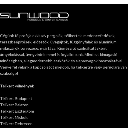
Cégünk fő profilja exkluzív pergolák, télikertek, medencefedések,
teraszbeépítések, előtetők, üvegajtók, függönyfalak és alumínium
nyílászárók tervezése, gyártása. Kiegészítő szolgáltatásként
árnyékolással, üvegvédelemmel is foglalkozunk. Mindezt kimagasló
minőségben, a legmodernebb eszközök és alapanyagok használatával.
Vegye fel velünk a kapcsolatot mielőbb, ha télikertre vagy pergolára van
szüksége!
Télikert vélmények
Télikert Budapest
Télikert Balaton
Télikert Esztergom
Télikert Miskolc
Télikert Debrecen