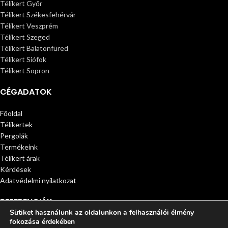
Télikert Győr
Télikert Székesfehérvár
Télikert Veszprém
Télikert Szeged
Télikert Balatonfüred
Télikert Siófok
Télikert Sopron
CÉGADATOK
Főoldal
Télikertek
Pergolák
Termékeink
Télikert árak
Kérdések
Adatvédelmi nyilatkozat
REFERENCIÁK
Sütiket használunk az oldalunkon a felhasználói élmény
fokozása érdekében
© 2025 Télikert. All rights reserved