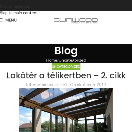
Skip to navigation
Skip to main content
MENU
Blog
Home
Uncategorized
UNCATEGORIZED
Lakótér a télikertben – 2. cikk
Internetmenedzser Kft.
On október 6, 2014