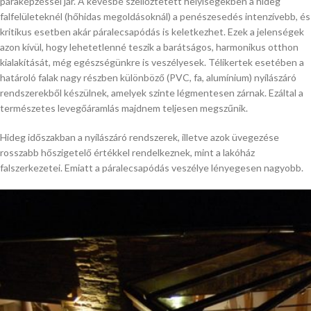
páraképzéssel jár. A kevésbé szellőztetett helyiségekben a hideg
falfelületeknél (hőhidas megoldásoknál) a penészesedés intenzívebb, és
kritikus esetben akár páralecsapódás is keletkezhet. Ezek a jelenségek
azon kívül, hogy lehetetlenné teszik a barátságos, harmonikus otthon
kialakítását, még egészségünkre is veszélyesek. Télikertek esetében a
határoló falak nagy részben különböző (PVC, fa, alumínium) nyílászáró
rendszerekből készülnek, amelyek szinte légmentesen zárnak. Ezáltal a
természetes levegőáramlás majdnem teljesen megszűnik.
Hideg időszakban a nyílászáró rendszerek, illetve azok üvegezése
rosszabb hőszigetelő értékkel rendelkeznek, mint a lakóház
falszerkezetei. Emiatt a páralecsapódás veszélye lényegesen nagyobb.