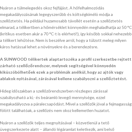
Nyáron a túlmelegedés okoz fejfájást. A hőfelhalmozódás
megakadályozásának legegyszerűbb és költségkímélö módja a
szellőztetés. Ha például huzamosabb távollét esetén a szellőztetés
elmarad, a télikertben a hőmérséklet könnyedén meghaladhatja az 50 °C
(kritikus esetben akár a 70 °C-t is elérheti!), így később sokkal nehezebb
a télikert lehűtése. Nem is beszélve arról, hogy a túlzott meleg milyen
káros hatással lehet a növényekre és a berendezésre.
A SUNWOOD télikertek alaptartozéka a profil szerkezetbe rejtett
zárható szellőzőrendszer, melynek segítségével könnyedén
kiküszöbölhetőek ezek a problémák anélkül, hogy az ajtók vagy
ablakok nyitásával, zárásával kellene szabályozni a szellőztetést.
Hideg időszakban a szellőzőrendszerben részleges zárással
szabályozható a ki,- és beáramló levegő mennyisége, ezzel
megakadályozva a páralecsapódást. Mivel a szellőzők jóval a fejmagasság
fölött találhatóak, a szellőzés nem okoz kellemetlen huzatot.
Nyáron a szellőzők teljes megnyitásával – közvetlenül a tető
üvegszerkezete alatt – állandó légáramlat keletkezik, ami belső