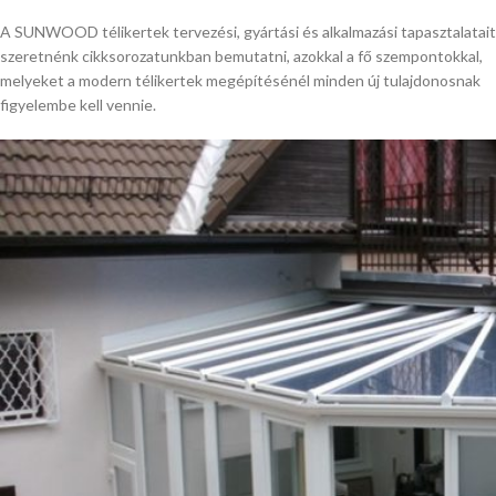
A SUNWOOD télikertek tervezési, gyártási és alkalmazási tapasztalatait
szeretnénk cikksorozatunkban bemutatni, azokkal a fő szempontokkal,
melyeket a modern télikertek megépítésénél minden új tulajdonosnak
figyelembe kell vennie.