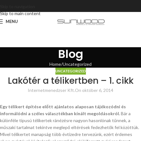
Skip to navigation
Skip to main content
MENU
Blog
Home
Uncategorized
UNCATEGORIZED
Lakótér a télikertben – 1. cikk
Internetmenedzser Kft.
On október 6, 2014
Egy télikert építése előtt ajánlatos alaposan tájékozódni és
informálódni a széles választékban kínált megoldásokról.
Bár a
különféle típusú télikertek ránézésre nagyon hasonlónak tűnnek, a
műszaki tartalmat tekintve meglepő eltérések fedezhetők fel közöttük.
Mivel télikertet manapság több évtizedre tervezünk, ezért érdemes