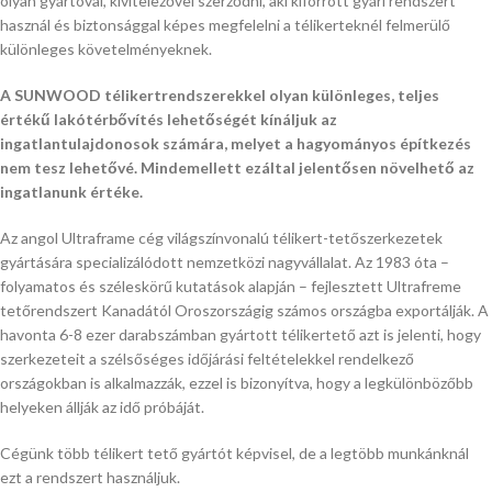
olyan gyártóval, kivitelezővel szerződni, aki kiforrott gyári rendszert
használ és biztonsággal képes megfelelni a télikerteknél felmerülő
különleges követelményeknek.
A SUNWOOD télikertrendszerekkel olyan különleges, teljes
értékű lakótérbővítés lehetőségét kínáljuk az
ingatlantulajdonosok számára, melyet a hagyományos építkezés
nem tesz lehetővé. Mindemellett ezáltal jelentősen növelhető az
ingatlanunk értéke.
Az angol Ultraframe cég világszínvonalú télikert-tetőszerkezetek
gyártására specializálódott nemzetközi nagyvállalat. Az 1983 óta –
folyamatos és széleskörű kutatások alapján – fejlesztett Ultrafreme
tetőrendszert Kanadától Oroszországig számos országba exportálják. A
havonta 6-8 ezer darabszámban gyártott télikertető azt is jelenti, hogy
szerkezeteit a szélsőséges időjárási feltételekkel rendelkező
országokban is alkalmazzák, ezzel is bizonyítva, hogy a legkülönbözőbb
helyeken állják az idő próbáját.
Cégünk több télikert tető gyártót képvisel, de a legtöbb munkánknál
ezt a rendszert használjuk.