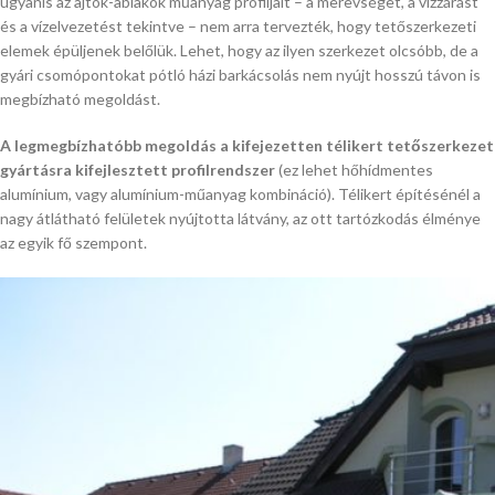
ugyanis az ajtók-ablakok műanyag profiljait – a merevséget, a vízzárást
és a vízelvezetést tekintve – nem arra tervezték, hogy tetőszerkezeti
elemek épüljenek belőlük. Lehet, hogy az ilyen szerkezet olcsóbb, de a
gyári csomópontokat pótló házi barkácsolás nem nyújt hosszú távon is
megbízható megoldást.
A legmegbízhatóbb megoldás a kifejezetten télikert tetőszerkezet
gyártásra kifejlesztett profilrendszer
(ez lehet hőhídmentes
alumínium, vagy alumínium-műanyag kombináció). Télikert építésénél a
nagy átlátható felületek nyújtotta látvány, az ott tartózkodás élménye
az egyik fő szempont.