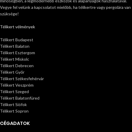
minőségben, a legmodernebb eszközök és alapanyagok használatával.
Vegye fel velünk a kapcsolatot mielőbb, ha télikertre vagy pergolára van
szüksége!
Télikert vélmények
Télikert Budapest
Télikert Balaton
Télikert Esztergom
Télikert Miskolc
Télikert Debrecen
Télikert Győr
Télikert Székesfehérvár
Télikert Veszprém
Télikert Szeged
Télikert Balatonfüred
Télikert Siófok
Télikert Sopron
CÉGADATOK