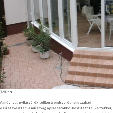
Télikert
A műanyag nyílászárók télikertrendszerét nem szabad
összetéveszteni a műanyag nyílászárókból készített télikertekkel,