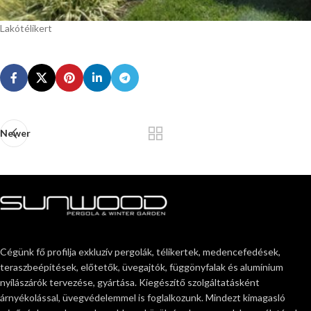
Lakótélikert
Newer
Cégünk fő profilja exkluzív pergolák, télikertek, medencefedések,
teraszbeépítések, előtetők, üvegajtók, függönyfalak és alumínium
nyílászárók tervezése, gyártása. Kiegészítő szolgáltatásként
árnyékolással, üvegvédelemmel is foglalkozunk. Mindezt kimagasló