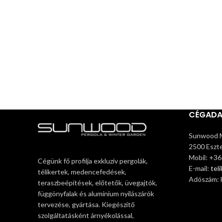
CÉGAD
Sunwood M
2500 Eszte
Mobil: +3
Cégünk fő profilja exkluzív pergolák,
E-mail:
tel
télikertek, medencefedések,
Adószám:
teraszbeépítések, előtetők, üvegajtók,
függönyfalak és alumínium nyílászárók
tervezése, gyártása. Kiegészítő
szolgáltatásként árnyékolással,