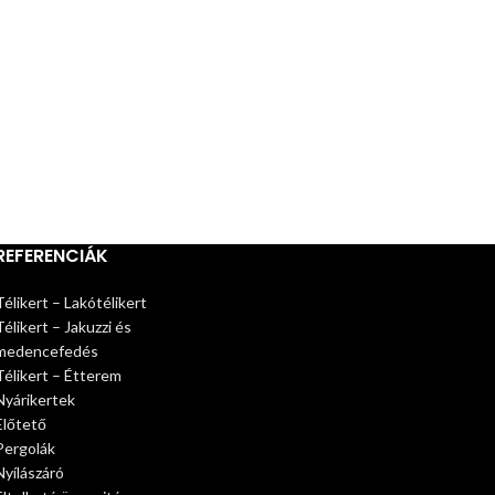
REFERENCIÁK
Télikert – Lakótélikert
Télikert – Jakuzzi és
medencefedés
Télikert – Étterem
Nyárikertek
Előtető
Pergolák
Nyílászáró