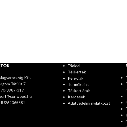
ATOK
Főoldal
Télikertek
agyarország Kft.
Pergolák
rgom Táti út 7.
Termékeink
6 70-3987-319
Télikert árak
ikert@sunwood.hu
Kérdések
 HU262065581
Adatvédelmi nyilatkozat