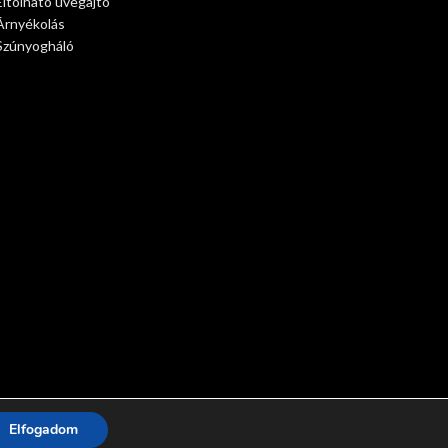
Eltolható üvegajtó
Árnyékolás
Szúnyogháló
Elfogadom