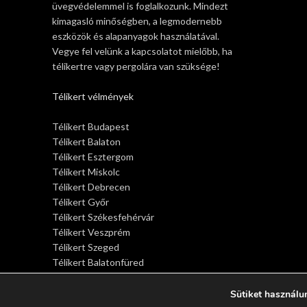
üvegvédelemmel is foglalkozunk. Mindezt
kimagasló minőségben, a legmodernebb
eszközök és alapanyagok használatával.
Vegye fel velünk a kapcsolatot mielőbb, ha
télikertre vagy pergolára van szüksége!
Télikert vélmények
Télikert Budapest
Télikert Balaton
Télikert Esztergom
Télikert Miskolc
Télikert Debrecen
Télikert Győr
Télikert Székesfehérvár
Télikert Veszprém
Télikert Szeged
Télikert Balatonfüred
Télikert Siófok
Télikert Sopron
Sütiket használu