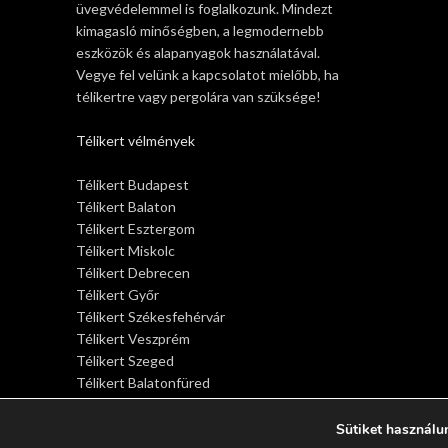
üvegvédelemmel is foglalkozunk. Mindezt
kimagasló minőségben, a legmodernebb
eszközök és alapanyagok használatával.
Vegye fel velünk a kapcsolatot mielőbb, ha
télikertre vagy pergolára van szüksége!
Télikert vélmények
Télikert Budapest
Télikert Balaton
Télikert Esztergom
Télikert Miskolc
Télikert Debrecen
Télikert Győr
Télikert Székesfehérvár
Télikert Veszprém
Télikert Szeged
Télikert Balatonfüred
Télikert Siófok
Télikert Sopron
Sütiket használu