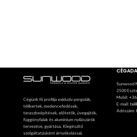
CÉGAD
Sunwood M
2500 Eszte
Mobil: +3
Cégünk fő profilja exkluzív pergolák,
E-mail:
tel
télikertek, medencefedések,
Adószám:
teraszbeépítések, előtetők, üvegajtók,
függönyfalak és alumínium nyílászárók
tervezése, gyártása. Kiegészítő
szolgáltatásként árnyékolással,