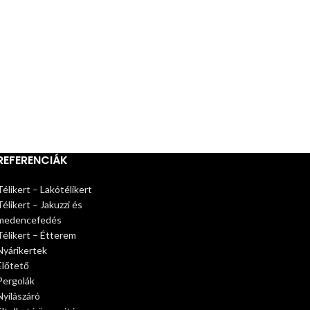
REFERENCIÁK
Télikert – Lakótélikert
Télikert – Jakuzzi és
medencefedés
Télikert – Étterem
Nyárikertek
Előtető
Pergolák
Nyílászáró