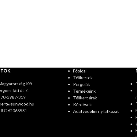
ATOK
Főoldal
Télikertek
agyarország Kft.
Pergolák
rgom Táti út 7.
Termékeink
6 70-3987-319
Télikert árak
ikert@sunwood.hu
Kérdések
 HU262065581
Adatvédelmi nyilatkozat