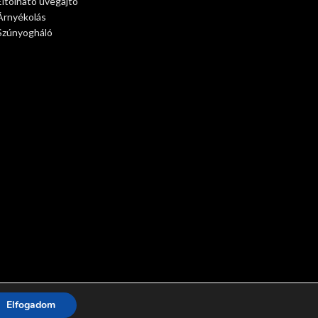
Eltolható üvegajtó
Árnyékolás
Szúnyogháló
Elfogadom