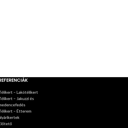
REFERENCIÁK
Télikert – Lakótélikert
Télikert – Jakuzzi és
medencefedés
Télikert – Étterem
Nyárikertek
Előtető