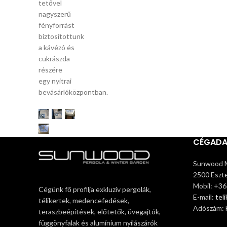
tetővel
nagyszerű
fényforrást
biztosítottunk
a kávézó és
cukrászda
részére
egy nyitrai
bevásárlóközpontban.
CÉGAD
Sunwood M
2500 Eszte
Mobil: +3
Cégünk fő profilja exkluzív pergolák,
E-mail:
tel
télikertek, medencefedések,
Adószám:
teraszbeépítések, előtetők, üvegajtók,
függönyfalak és alumínium nyílászárók