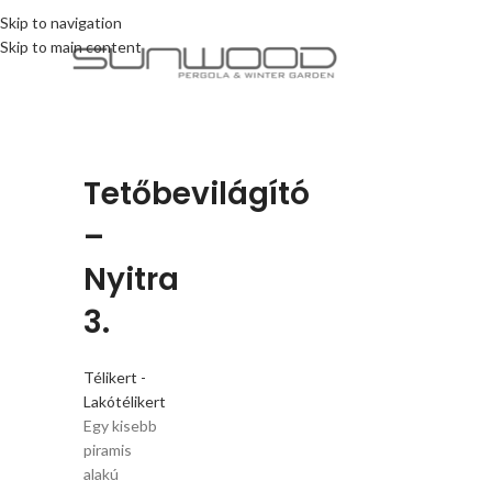
Skip to navigation
Skip to main content
Tetőbevilágító
–
Nyitra
3.
Télikert -
Lakótélikert
Egy kisebb
piramis
alakú