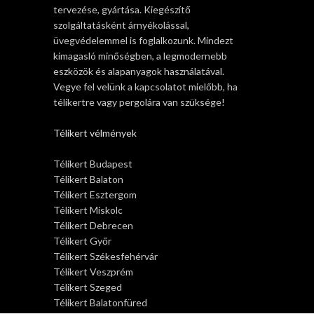
tervezése, gyártása. Kiegészítő
szolgáltatásként árnyékolással,
üvegvédelemmel is foglalkozunk. Mindezt
kimagasló minőségben, a legmodernebb
eszközök és alapanyagok használatával.
Vegye fel velünk a kapcsolatot mielőbb, ha
télikertre vagy pergolára van szüksége!
Télikert vélmények
Télikert Budapest
Télikert Balaton
Télikert Esztergom
Télikert Miskolc
Télikert Debrecen
Télikert Győr
Télikert Székesfehérvár
Télikert Veszprém
Télikert Szeged
Télikert Balatonfüred