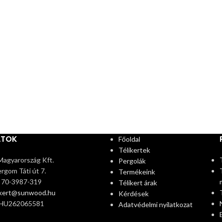
ATOK
Főoldal
Télikertek
agyarország Kft.
Pergolák
rgom Táti út 7.
Termékeink
6 70-3987-319
Télikert árak
ikert@sunwood.hu
Kérdések
 HU262065581
Adatvédelmi nyilatkozat