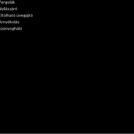
Pergolák
Nyílászáró
Eltolható üvegajtó
Árnyékolás
Szúnyogháló