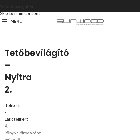
Skip to navigation
Skip to main content
MENU
Tetőbevilágító
–
Nyitra
2.
Télikert
-
Lakótélikert
A
könyvelőirodaként
működő