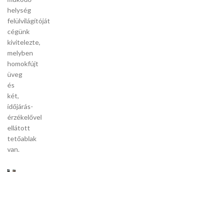
helység
felülvilágítóját
cégünk
kivitelezte,
melyben
homokfújt
üveg
és
két,
időjárás-
érzékelővel
ellátott
tetőablak
van.