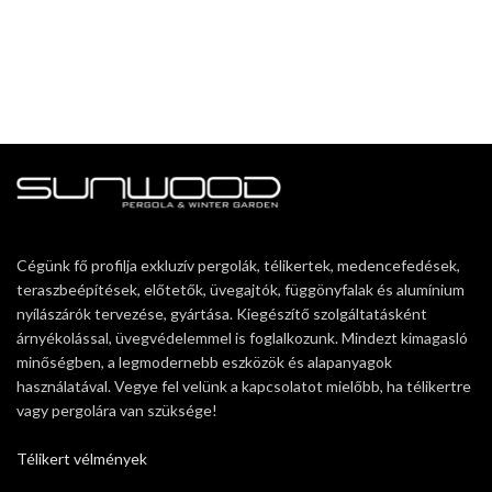
Cégünk fő profilja exkluzív pergolák, télikertek, medencefedések,
teraszbeépítések, előtetők, üvegajtók, függönyfalak és alumínium
nyílászárók tervezése, gyártása. Kiegészítő szolgáltatásként
árnyékolással, üvegvédelemmel is foglalkozunk. Mindezt kimagasló
minőségben, a legmodernebb eszközök és alapanyagok
használatával. Vegye fel velünk a kapcsolatot mielőbb, ha télikertre
vagy pergolára van szüksége!
Télikert vélmények