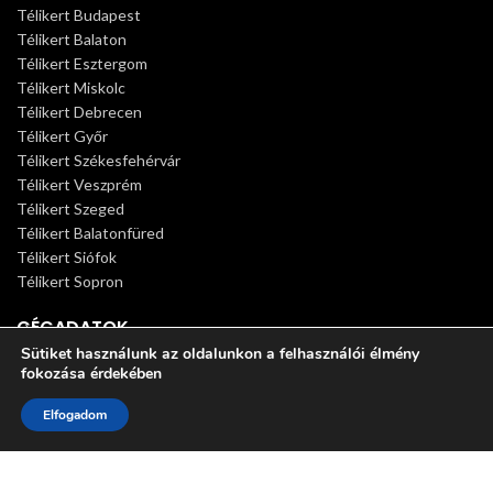
Télikert Budapest
Télikert Balaton
Télikert Esztergom
Télikert Miskolc
Télikert Debrecen
Télikert Győr
Télikert Székesfehérvár
Télikert Veszprém
Télikert Szeged
Télikert Balatonfüred
Télikert Siófok
Télikert Sopron
CÉGADATOK
Sütiket használunk az oldalunkon a felhasználói élmény
fokozása érdekében
Főoldal
Télikertek
0
Elfogadom
Pergolák
Shop
Sidebar
Wishlist
Cart
My account
Termékeink
Télikert árak