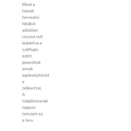
Mivel a
háznál
tervezési
hibából
adódóan
rosszul volt
kialakítva a
szélfogó,
ezért
javasoltuk
annak
egybeépítését
a
télikerttel.
A
tulajdonosnak
nagyon
tetszett ez
a terv.