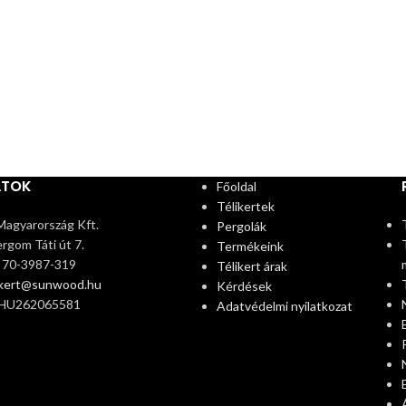
ATOK
Főoldal
Télikertek
agyarország Kft.
Pergolák
rgom Táti út 7.
Termékeink
6 70-3987-319
Télikert árak
ikert@sunwood.hu
Kérdések
 HU262065581
Adatvédelmi nyilatkozat