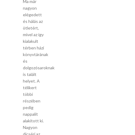
Ma már
nagyon
elégedett
és hálás az
ötletért,
mivel az így
kialakult
térben házi
könyvtárának
és
dolgozósaroknak
is talált
helyet. A
télikert
többi
részében
pedig
nappalit
alakított ki.
Nagyon
dicséri az