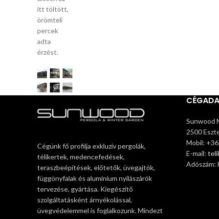
itt töltött,
örömteli
percek
adta
érzést.
CÉGAD
Sunwood M
2500 Eszte
Mobil: +3
Cégünk fő profilja exkluzív pergolák,
E-mail:
tel
télikertek, medencefedések,
Adószám:
teraszbeépítések, előtetők, üvegajtók,
függönyfalak és alumínium nyílászárók
tervezése, gyártása. Kiegészítő
szolgáltatásként árnyékolással,
üvegvédelemmel is foglalkozunk. Mindezt