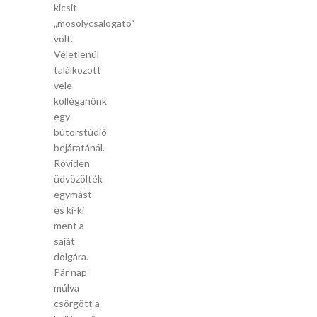
kicsit
„mosolycsalogató“
volt.
Véletlenül
találkozott
vele
kolléganőnk
egy
bútorstúdió
bejáratánál.
Röviden
üdvözölték
egymást
és ki-ki
ment a
saját
dolgára.
Pár nap
múlva
csörgött a