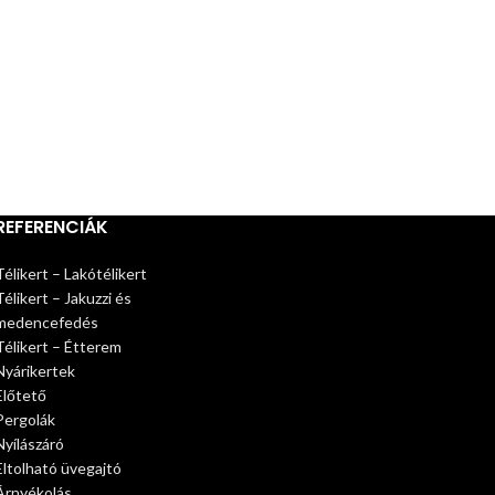
REFERENCIÁK
Télikert – Lakótélikert
Télikert – Jakuzzi és
medencefedés
Télikert – Étterem
Nyárikertek
Előtető
Pergolák
Nyílászáró
Eltolható üvegajtó
Árnyékolás