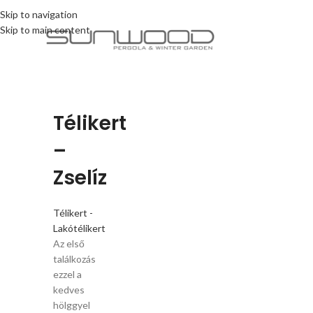
Skip to navigation
Skip to main content
Télikert
–
Zselíz
Télikert -
Lakótélikert
Az első
találkozás
ezzel a
kedves
hölggyel