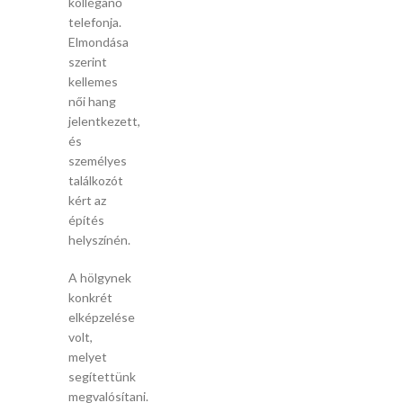
kolléganő
telefonja.
Elmondása
szerint
kellemes
női hang
jelentkezett,
és
személyes
találkozót
kért az
építés
helyszínén.
A hölgynek
konkrét
elképzelése
volt,
melyet
segítettünk
megvalósítani.