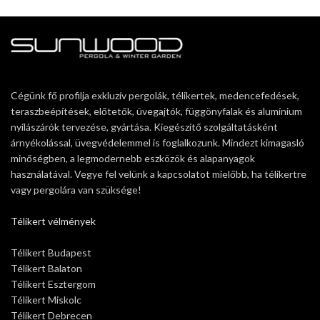
Cégünk fő profilja exkluzív pergolák, télikertek, medencefedések,
teraszbeépítések, előtetők, üvegajtók, függönyfalak és alumínium
nyílászárók tervezése, gyártása. Kiegészítő szolgáltatásként
árnyékolással, üvegvédelemmel is foglalkozunk. Mindezt kimagasló
minőségben, a legmodernebb eszközök és alapanyagok
használatával. Vegye fel velünk a kapcsolatot mielőbb, ha télikertre
vagy pergolára van szüksége!
Télikert vélmények
Télikert Budapest
Télikert Balaton
Télikert Esztergom
Télikert Miskolc
Télikert Debrecen