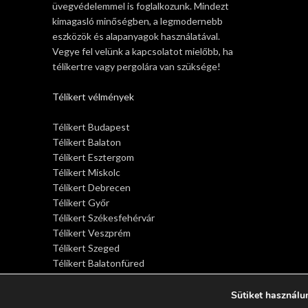
üvegvédelemmel is foglalkozunk. Mindezt
kimagasló minőségben, a legmodernebb
eszközök és alapanyagok használatával.
Vegye fel velünk a kapcsolatot mielőbb, ha
télikertre vagy pergolára van szüksége!
Télikert vélmények
Télikert Budapest
Télikert Balaton
Télikert Esztergom
Télikert Miskolc
Télikert Debrecen
Télikert Győr
Télikert Székesfehérvár
Télikert Veszprém
Télikert Szeged
Télikert Balatonfüred
Télikert Siófok
Télikert Sopron
Sütiket használu