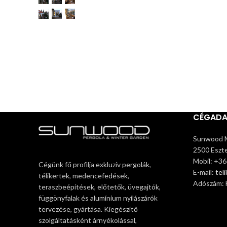
CÉGAD
Sunwood M
2500 Eszte
Mobil: +3
Cégünk fő profilja exkluzív pergolák,
E-mail:
tel
télikertek, medencefedések,
Adószám:
teraszbeépítések, előtetők, üvegajtók,
függönyfalak és alumínium nyílászárók
tervezése, gyártása. Kiegészítő
szolgáltatásként árnyékolással,