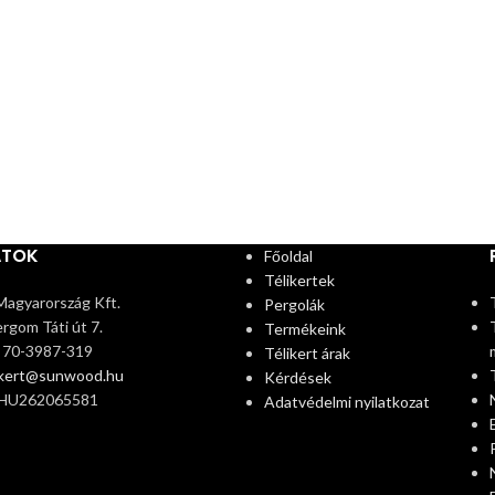
ATOK
Főoldal
Télikertek
agyarország Kft.
Pergolák
rgom Táti út 7.
Termékeink
6 70-3987-319
Télikert árak
ikert@sunwood.hu
Kérdések
 HU262065581
Adatvédelmi nyilatkozat