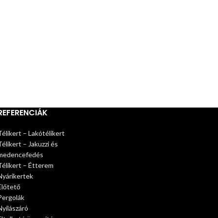
REFERENCIÁK
Télikert – Lakótélikert
Télikert – Jakuzzi és
medencefedés
Télikert – Étterem
Nyárikertek
Előtető
Pergolák
Nyílászáró