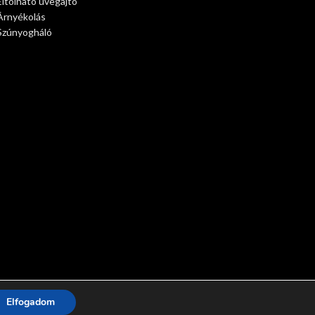
Eltolható üvegajtó
Árnyékolás
Szúnyogháló
Elfogadom