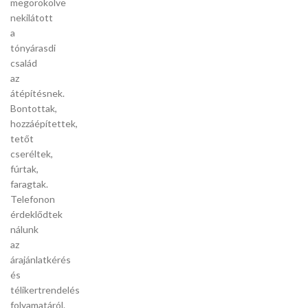
megörökölve
nekilátott
a
tónyárasdi
család
az
átépítésnek.
Bontottak,
hozzáépítettek,
tetőt
cseréltek,
fúrtak,
faragtak.
Telefonon
érdeklődtek
nálunk
az
árajánlatkérés
és
télikertrendelés
folyamatáról.