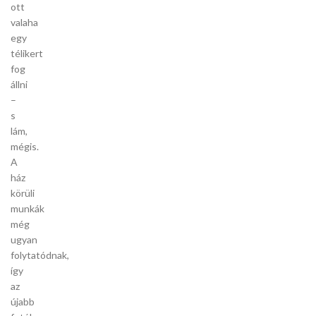
ott
valaha
egy
télikert
fog
állni
–
s
lám,
mégis.
A
ház
körüli
munkák
még
ugyan
folytatódnak,
így
az
újabb