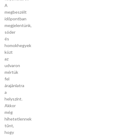
A
megbeszélt
időpontban
megjelentünk,
sóder
és
homokhegyek
közt
az
udvaron
mértük
fel
árajánlatra
a
helyszínt.
Akkor
még
hihetetlennek
tűnt,
hogy