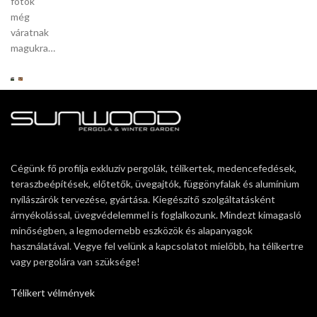
fotók
még
váratnak
magukra…
Cégünk fő profilja exkluzív pergolák, télikertek, medencefedések,
teraszbeépítések, előtetők, üvegajtók, függönyfalak és alumínium
nyílászárók tervezése, gyártása. Kiegészítő szolgáltatásként
árnyékolással, üvegvédelemmel is foglalkozunk. Mindezt kimagasló
minőségben, a legmodernebb eszközök és alapanyagok
használatával. Vegye fel velünk a kapcsolatot mielőbb, ha télikertre
vagy pergolára van szüksége!
Télikert vélmények