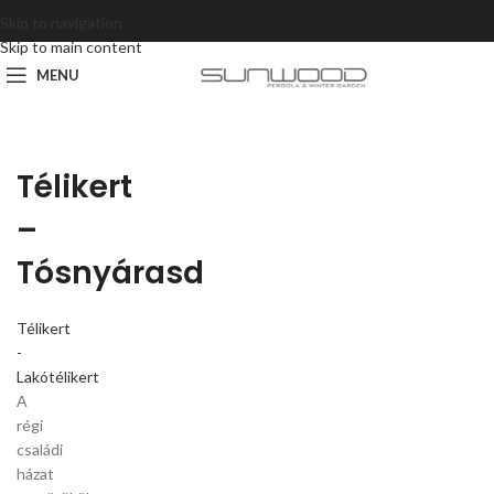
Skip to navigation
Skip to main content
MENU
Télikert
–
Tósnyárasd
Télikert
-
Lakótélikert
A
régi
családi
házat