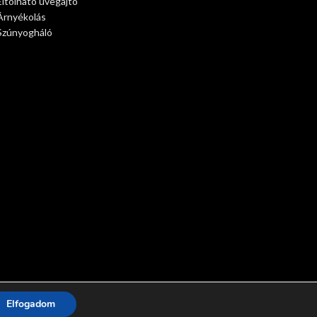
Eltolható üvegajtó
Árnyékolás
Szúnyogháló
Elfogadom