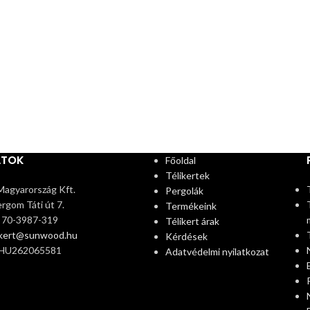
ATOK
Főoldal
Télikertek
agyarország Kft.
Pergolák
rgom Táti út 7.
Termékeink
6 70-3987-319
Télikert árak
ikert@sunwood.hu
Kérdések
 HU262065581
Adatvédelmi nyilatkozat