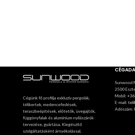
CÉGAD
Sunwood M
2500 Eszte
Mobil: +3
Cégünk fő profilja exkluzív pergolák,
E-mail:
tel
télikertek, medencefedések,
Adószám:
teraszbeépítések, előtetők, üvegajtók,
függönyfalak és alumínium nyílászárók
tervezése, gyártása. Kiegészítő
szolgáltatásként árnyékolással,