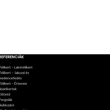
REFERENCIÁK
Télikert – Lakótélikert
Télikert – Jakuzzi és
medencefedés
Télikert – Étterem
Nyárikertek
Előtető
Pergolák
Nyílászáró