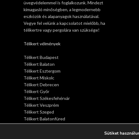
üvegvédelemmel is foglalkozunk. Mindezt
kimagasló minőségben, a legmodernebb
eszközök és alapanyagok használatával.
Vegye fel velünk a kapcsolatot mielőbb, ha
télikertre vagy pergolára van szüksége!
Télikert vélmények
Télikert Budapest
Télikert Balaton
Télikert Esztergom
Télikert Miskolc
Télikert Debrecen
Télikert Győr
Télikert Székesfehérvár
Télikert Veszprém
Télikert Szeged
Télikert Balatonfüred
Télikert Siófok
Télikert Sopron
Sütiket használu