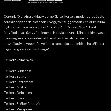
Cégünk fő profilja exkluzív pergolák, télikertek, medencefedések,
teraszbeépítések, előtetők, üvegajtók, függönyfalak és alumínium
nyílászárók tervezése, gyártása. Kiegészítő szolgáltatásként
árnyékolással, üvegvédelemmel is foglalkozunk. Mindezt kimagasló
minőségben, a legmodernebb eszközök és alapanyagok
használatával. Vegye fel velünk a kapcsolatot mielőbb, ha télikertre
vagy pergolára van szüksége!
Télikert vélmények
Télikert Budapest
Télikert Balaton
Télikert Esztergom
Télikert Miskolc
Télikert Debrecen
Télikert Győr
Télikert Székesfehérvár
Télikert Veszprém