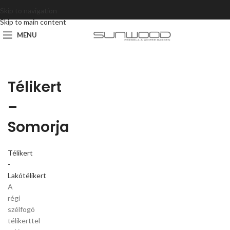
Skip to navigation
Skip to main content
MENU
Télikert
–
Somorja
Télikert
-
Lakótélikert
A
régi
szélfogó
télikerttel