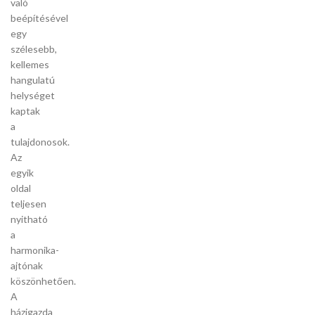
való
beépítésével
egy
szélesebb,
kellemes
hangulatú
helységet
kaptak
a
tulajdonosok.
Az
egyik
oldal
teljesen
nyitható
a
harmonika-
ajtónak
köszönhetően.
A
házigazda