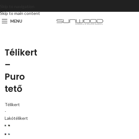
Skip to navigation
Skip to main content
MENU
Télikert
–
Puro
tető
Télikert
-
Lakótélikert