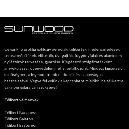
Cégünk fő profilja exkluzív pergolák, télikertek, medencefedések,
teraszbeépítések, előtetők, üvegajtók, függönyfalak és alumínium
nyílászárók tervezése, gyártása. Kiegészítő szolgáltatásként
árnyékolással, üvegvédelemmel is foglalkozunk. Mindezt kimagasló
minőségben, a legmodernebb eszközök és alapanyagok
használatával. Vegye fel velünk a kapcsolatot mielőbb, ha télikertre
vagy pergolára van szüksége!
Télikert vélmények
Télikert Budapest
Télikert Balaton
Télikert Esztergom