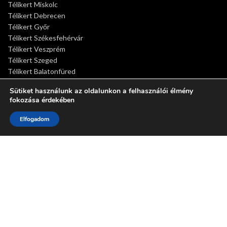
Télikert Miskolc
Télikert Debrecen
Télikert Győr
Télikert Székesfehérvár
Télikert Veszprém
Télikert Szeged
Télikert Balatonfüred
Télikert Siófok
Sütiket használunk az oldalunkon a felhasználói élmény
Télikert Sopron
fokozása érdekében
CÉGADATOK
0
Elfogadom
Shop
Sidebar
Wishlist
Cart
My account
Főoldal
Télikertek
Pergolák
Termékeink
Télikert árak
Kérdések
Adatvédelmi nyilatkozat
REFERENCIÁK