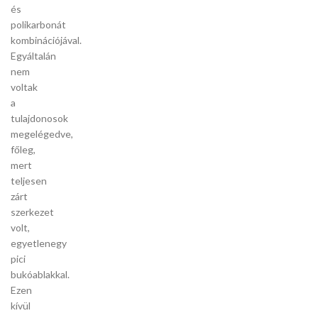
és
polikarbonát
kombinációjával.
Egyáltalán
nem
voltak
a
tulajdonosok
megelégedve,
főleg,
mert
teljesen
zárt
szerkezet
volt,
egyetlenegy
pici
bukóablakkal.
Ezen
kívül