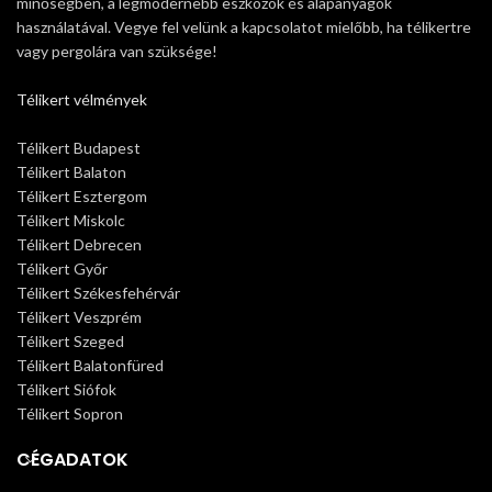
minőségben, a legmodernebb eszközök és alapanyagok
használatával. Vegye fel velünk a kapcsolatot mielőbb, ha télikertre
vagy pergolára van szüksége!
Télikert vélmények
Télikert Budapest
Télikert Balaton
Télikert Esztergom
Télikert Miskolc
Télikert Debrecen
Télikert Győr
Télikert Székesfehérvár
Télikert Veszprém
Télikert Szeged
Télikert Balatonfüred
Télikert Siófok
Télikert Sopron
CÉGADATOK