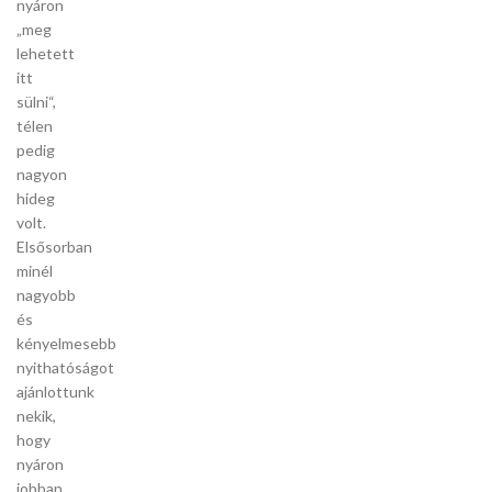
nyáron
„meg
lehetett
itt
sülni“,
télen
pedig
nagyon
hideg
volt.
Elsősorban
minél
nagyobb
és
kényelmesebb
nyithatóságot
ajánlottunk
nekik,
hogy
nyáron
jobban