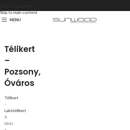
Skip to navigation
Skip to main content
MENU
Télikert
–
Pozsony,
Óváros
Télikert
-
Lakótélikert
A
lakás
a