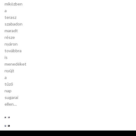
miközben
a
terasz
szabadon
maradt
része
nyáron
továbbra
is
menedéket
nyújt
a
tűző
nap
sugarai
ellen…