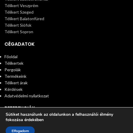
Télikert Veszprém
Télikert Szeged
Télikert Balatonfüred
Télikert Siófok
Télikert Sopron
CÉGADATOK
Főoldal
Télikertek
Pergolák
Termékeink
Télikert árak
Kérdések
Adatvédelmi nyilatkozat
REFERENCIÁK
Sütiket használunk az oldalunkon a felhasználói élmény
fokozása érdekében
© 2025 Télikert. All rights reserved
0
Elfogadom