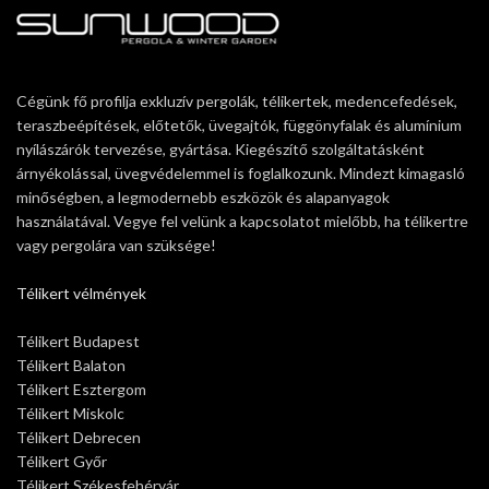
Cégünk fő profilja exkluzív pergolák, télikertek, medencefedések,
teraszbeépítések, előtetők, üvegajtók, függönyfalak és alumínium
nyílászárók tervezése, gyártása. Kiegészítő szolgáltatásként
árnyékolással, üvegvédelemmel is foglalkozunk. Mindezt kimagasló
minőségben, a legmodernebb eszközök és alapanyagok
használatával. Vegye fel velünk a kapcsolatot mielőbb, ha télikertre
vagy pergolára van szüksége!
Télikert vélmények
Télikert Budapest
Télikert Balaton
Télikert Esztergom
Télikert Miskolc
Télikert Debrecen
Télikert Győr
Télikert Székesfehérvár