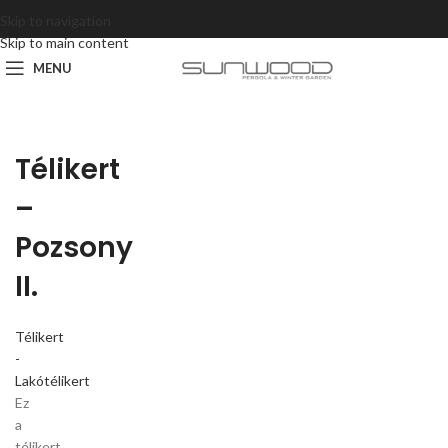
Skip to navigation
Skip to main content
MENU
Télikert
–
Pozsony
II.
Télikert
-
Lakótélikert
Ez
a
télikert