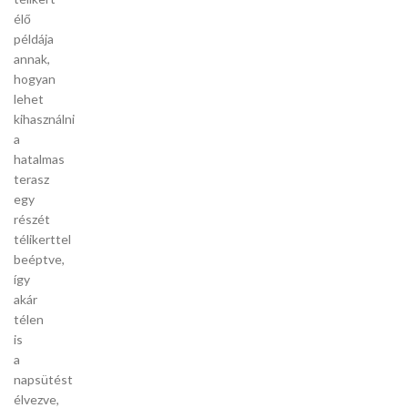
élő
példája
annak,
hogyan
lehet
kihasználni
a
hatalmas
terasz
egy
részét
télikerttel
beéptve,
így
akár
télen
is
a
napsütést
élvezve,