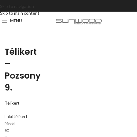
Skip to navigation
Skip to main content
MENU
Télikert
–
Pozsony
9.
Télikert
-
Lakótélikert
Mivel
ez
a