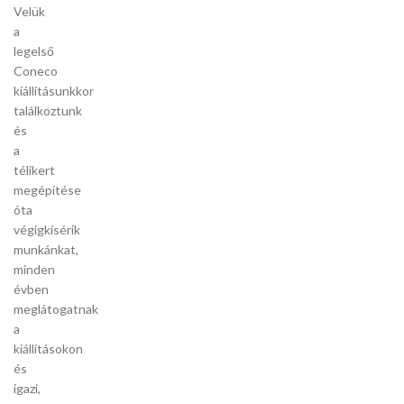
Velük
a
legelső
Coneco
kiállításunkkor
találkoztunk
és
a
télikert
megépítése
óta
végigkísérik
munkánkat,
minden
évben
meglátogatnak
a
kiállításokon
és
igazi,