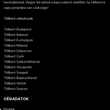
használatával. Vegye fel velünk a kapcsolatot mielőbb, ha télikertre
vagy pergolára van szüksége!
Télikert vélmények
Télikert Budapest
Télikert Balaton
Télikert Esztergom
Télikert Miskolc
Télikert Debrecen
Télikert Győr
Télikert Székesfehérvár
Télikert Veszprém
Télikert Szeged
Télikert Balatonfüred
Télikert Siófok
Télikert Sopron
CÉGADATOK
Főoldal