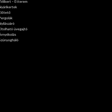
Télikert – Étterem
Nyárikertek
Előtető
Pergolák
Nyílászáró
Eltolható üvegajtó
Árnyékolás
Szúnyogháló