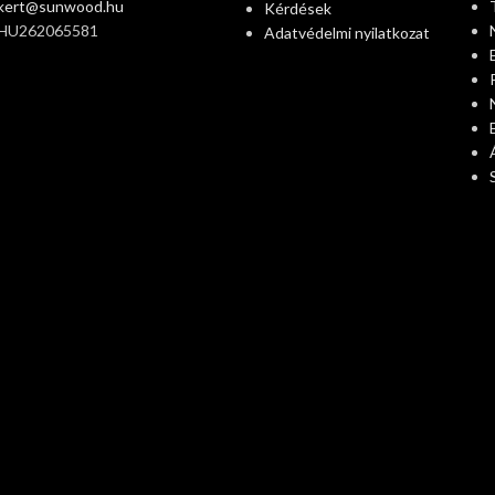
ikert@sunwood.hu
Kérdések
 HU262065581
Adatvédelmi nyilatkozat