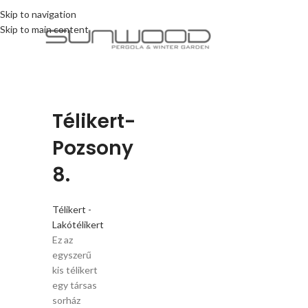
Skip to navigation
Skip to main content
Télikert-
Pozsony
8.
Télikert -
Lakótélikert
Ez az
egyszerű
kis télikert
egy társas
sorház