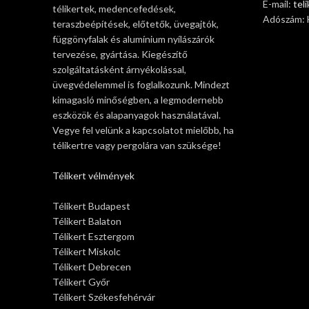
E-mail:
tel
télikertek, medencefedések,
Adószám:
teraszbeépítések, előtetők, üvegajtók,
függönyfalak és alumínium nyílászárók
tervezése, gyártása. Kiegészítő
szolgáltatásként árnyékolással,
üvegvédelemmel is foglalkozunk. Mindezt
kimagasló minőségben, a legmodernebb
eszközök és alapanyagok használatával.
Vegye fel velünk a kapcsolatot mielőbb, ha
télikertre vagy pergolára van szüksége!
Télikert vélmények
Télikert Budapest
Télikert Balaton
Télikert Esztergom
Télikert Miskolc
Télikert Debrecen
Télikert Győr
Télikert Székesfehérvár