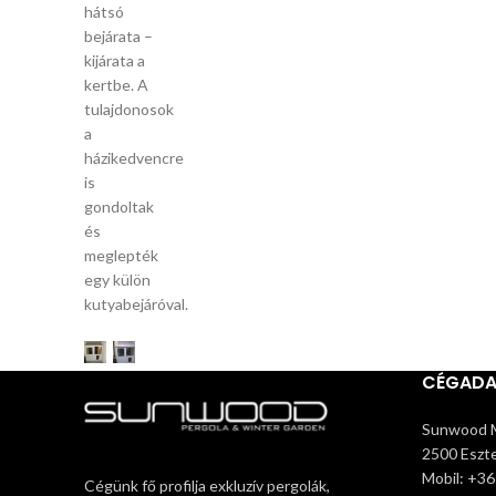
hátsó
bejárata –
kijárata a
kertbe. A
tulajdonosok
a
házikedvencre
is
gondoltak
és
meglepték
egy külön
kutyabejáróval.
CÉGAD
Sunwood M
2500 Eszte
Mobil: +3
Cégünk fő profilja exkluzív pergolák,