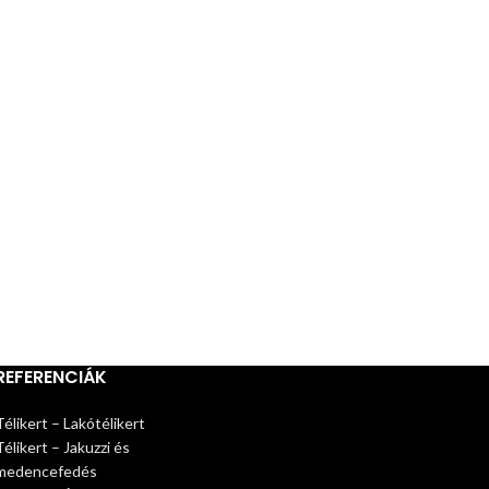
REFERENCIÁK
Télikert – Lakótélikert
Télikert – Jakuzzi és
medencefedés