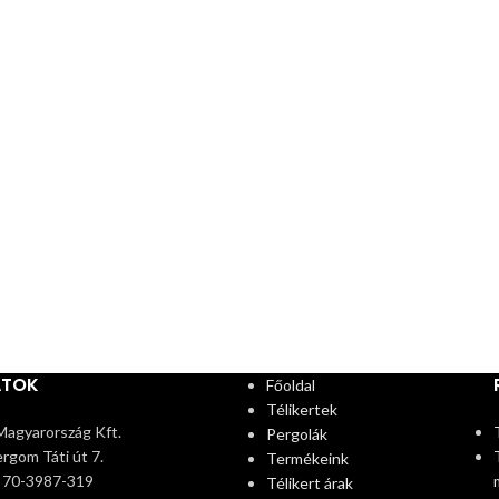
ATOK
Főoldal
Télikertek
agyarország Kft.
Pergolák
rgom Táti út 7.
Termékeink
6 70-3987-319
Télikert árak