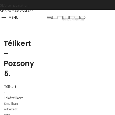
Skip to navigation
Skip to main content
MENU
Télikert
–
Pozsony
5.
Télikert
-
Lakótélikert
Emailban
érkezett
egy