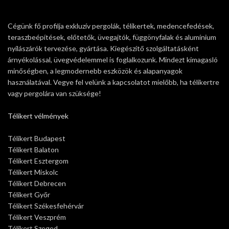
Cégünk fő profilja exkluzív pergolák, télikertek, medencefedések,
teraszbeépítések, előtetők, üvegajtók, függönyfalak és alumínium
nyílászárók tervezése, gyártása. Kiegészítő szolgáltatásként
árnyékolással, üvegvédelemmel is foglalkozunk. Mindezt kimagasló
minőségben, a legmodernebb eszközök és alapanyagok
használatával. Vegye fel velünk a kapcsolatot mielőbb, ha télikertre
vagy pergolára van szüksége!
Télikert vélmények
Télikert Budapest
Télikert Balaton
Télikert Esztergom
Télikert Miskolc
Télikert Debrecen
Télikert Győr
Télikert Székesfehérvár
Télikert Veszprém
Télikert Szeged