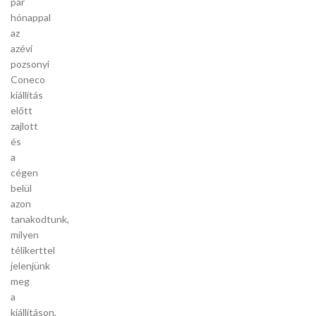
pár
hónappal
az
azévi
pozsonyi
Coneco
kiállítás
előtt
zajlott
és
a
cégen
belül
azon
tanakodtunk,
milyen
télikerttel
jelenjünk
meg
a
kiállításon,