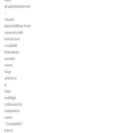
árajánlatkérés
–
olyan
lakótélikerttel
szeretnék
bővíteni
családi
házukat,
amely
nem
fog
eltérni
a
ház
eddigi
stílusától,
valamint
nem
“toldalék”-
ként