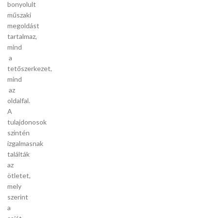
bonyolult
műszaki
megoldást
tartalmaz,
mind
a
tetőszerkezet,
mind
az
oldalfal.
A
tulajdonosok
szintén
izgalmasnak
találták
az
ötletet,
mely
szerint
a