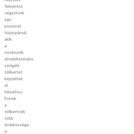
felmérést
végeztünk
egy
pozsonyi
házaspárnál,
akik
a
növényeik
átteleltetésére
szolgáló
télikertet
képzeltek
el
házukhoz.
Ennek
a
télikertnek
több
érdekessége
is