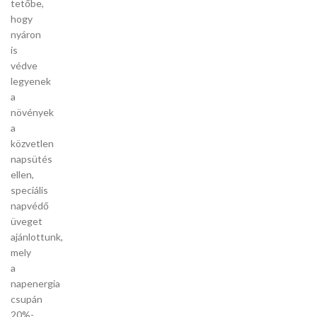
tetőbe,
hogy
nyáron
is
védve
legyenek
a
növények
a
közvetlen
napsütés
ellen,
speciális
napvédő
üveget
ajánlottunk,
mely
a
napenergia
csupán
20%-