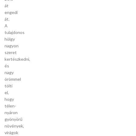
át
engedi
át.
A
tulajdonos
hölgy
nagyon
szeret
kertészkedni,
és
nagy
örömmel
tölti
el,
hogy
télen-
nyáron
gyönyörű
növények,
virágok