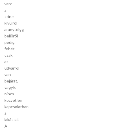
van:
a
színe
kívülről
aranytölgy,
belülről
pedig
fehér;
csak
az
udvarról
van
bejárat,
vagyis
nincs
közvetlen
kapcsolatban
a
lakással.
A