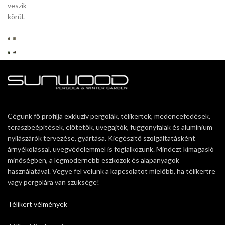
veszik
körül.
Cégünk fő profilja exkluzív pergolák, télikertek, medencefedések,
teraszbeépítések, előtetők, üvegajtók, függönyfalak és alumínium
nyílászárók tervezése, gyártása. Kiegészítő szolgáltatásként
árnyékolással, üvegvédelemmel is foglalkozunk. Mindezt kimagasló
minőségben, a legmodernebb eszközök és alapanyagok
használatával. Vegye fel velünk a kapcsolatot mielőbb, ha télikertre
vagy pergolára van szüksége!
Télikert vélmények