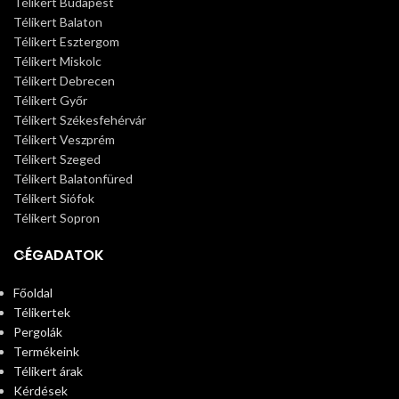
Télikert Budapest
Télikert Balaton
Télikert Esztergom
Télikert Miskolc
Télikert Debrecen
Télikert Győr
Télikert Székesfehérvár
Télikert Veszprém
Télikert Szeged
Télikert Balatonfüred
Télikert Siófok
Télikert Sopron
CÉGADATOK
Főoldal
Télikertek
Pergolák
Termékeink
Télikert árak
Kérdések