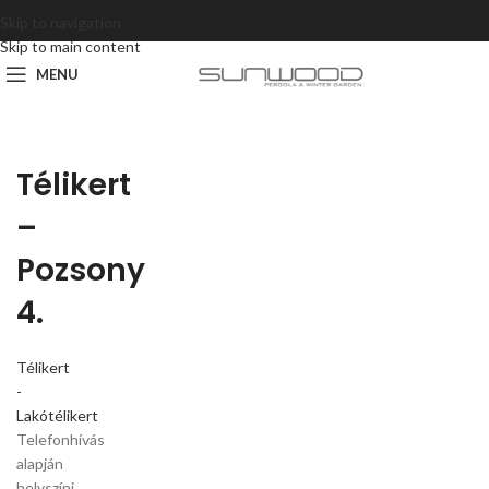
Skip to navigation
Skip to main content
MENU
Télikert
–
Pozsony
4.
Télikert
-
Lakótélikert
Telefonhívás
alapján
helyszíni