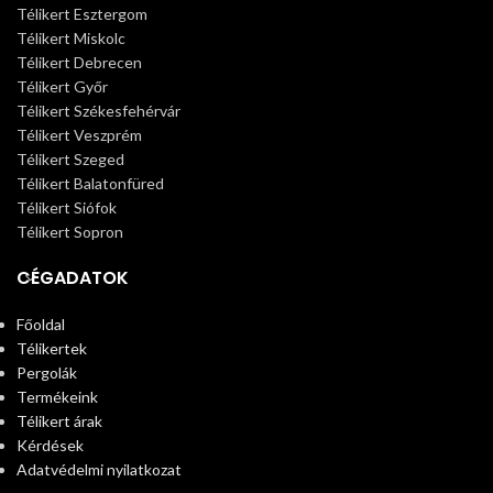
Télikert Esztergom
Télikert Miskolc
Télikert Debrecen
Télikert Győr
Télikert Székesfehérvár
Télikert Veszprém
Télikert Szeged
Télikert Balatonfüred
Télikert Siófok
Télikert Sopron
CÉGADATOK
Főoldal
Télikertek
Pergolák
Termékeink
Télikert árak
Kérdések
Adatvédelmi nyilatkozat