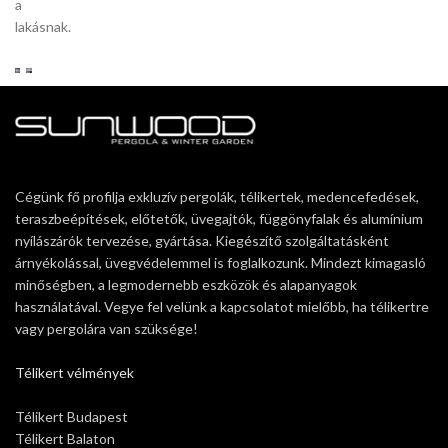
a
lakásnak.
Cégünk fő profilja exkluzív pergolák, télikertek, medencefedések,
teraszbeépítések, előtetők, üvegajtók, függönyfalak és alumínium
nyílászárók tervezése, gyártása. Kiegészítő szolgáltatásként
árnyékolással, üvegvédelemmel is foglalkozunk. Mindezt kimagasló
minőségben, a legmodernebb eszközök és alapanyagok
használatával. Vegye fel velünk a kapcsolatot mielőbb, ha télikertre
vagy pergolára van szüksége!
Télikert vélmények
Télikert Budapest
Télikert Balaton