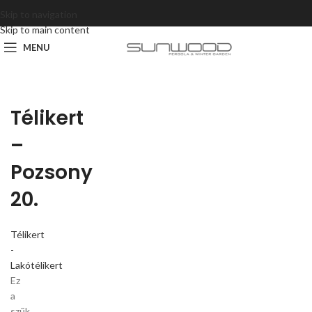
Skip to navigation
Skip to main content
MENU
Télikert
–
Pozsony
20.
Télikert
-
Lakótélikert
Ez
a
szűk,