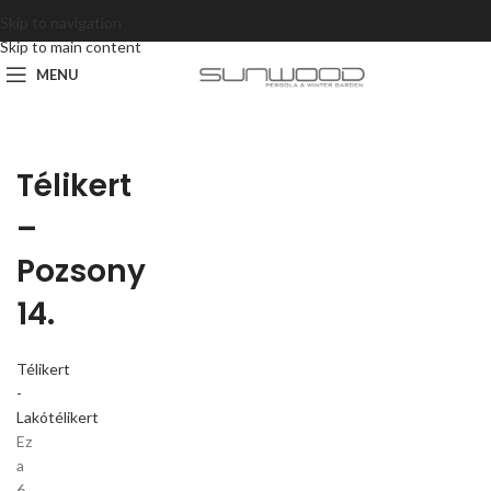
Skip to navigation
Skip to main content
MENU
Télikert
–
Pozsony
14.
Télikert
-
Lakótélikert
Ez
a
6.