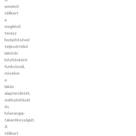
emeleti
télikert
a
meglévő
terasz
beépítésével
teljesértékű
lakótér-
bővítésként
funkcionál,
növelve
a
lakás
alapterületét,
exkluzivitását
és
hőenergia-
takarékosságát.
A
télikert