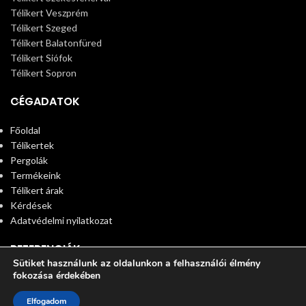
Télikert Veszprém
Télikert Szeged
Télikert Balatonfüred
Télikert Siófok
Télikert Sopron
CÉGADATOK
Főoldal
Télikertek
Pergolák
Termékeink
Télikert árak
Kérdések
Adatvédelmi nyilatkozat
REFERENCIÁK
Sütiket használunk az oldalunkon a felhasználói élmény
fokozása érdekében
© 2025 Télikert. All rights reserved
0
Elfogadom