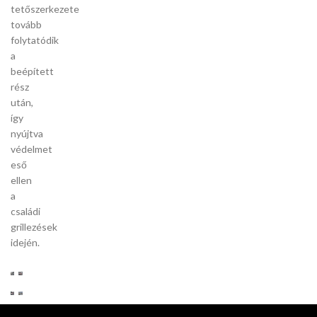
tetőszerkezete
tovább
folytatódik
a
beépített
rész
után,
így
nyújtva
védelmet
eső
ellen
a
családi
grillezések
idején.