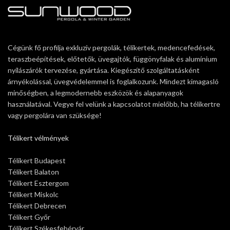
Cégünk fő profilja exkluzív pergolák, télikertek, medencefedések,
teraszbeépítések, előtetők, üvegajtók, függönyfalak és alumínium
nyílászárók tervezése, gyártása. Kiegészítő szolgáltatásként
árnyékolással, üvegvédelemmel is foglalkozunk. Mindezt kimagasló
minőségben, a legmodernebb eszközök és alapanyagok
használatával. Vegye fel velünk a kapcsolatot mielőbb, ha télikertre
vagy pergolára van szüksége!
Télikert vélmények
Télikert Budapest
Télikert Balaton
Télikert Esztergom
Télikert Miskolc
Télikert Debrecen
Télikert Győr
Télikert Székesfehérvár