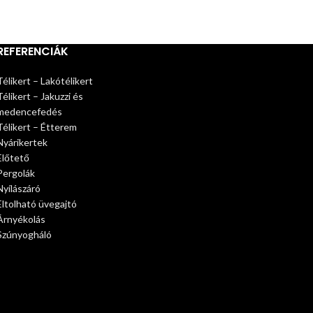
REFERENCIÁK
Télikert – Lakótélikert
Télikert – Jakuzzi és
medencefedés
Télikert – Étterem
Nyárikertek
Előtető
Pergolák
Nyílászáró
Eltolható üvegajtó
Árnyékolás
Szúnyogháló