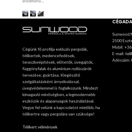
eredmény…
CÉGAD
Sunwood M
2500 Eszte
Mobil: +3
Cégünk fő profilja exkluzív pergolák,
E-mail:
tel
télikertek, medencefedések,
Adószám:
teraszbeépítések, előtetők, üvegajtók,
függönyfalak és alumínium nyílászárók
tervezése, gyártása. Kiegészítő
szolgáltatásként árnyékolással,
üvegvédelemmel is foglalkozunk. Mindezt
kimagasló minőségben, a legmodernebb
eszközök és alapanyagok használatával.
Vegye fel velünk a kapcsolatot mielőbb, ha
télikertre vagy pergolára van szüksége!
Télikert vélmények