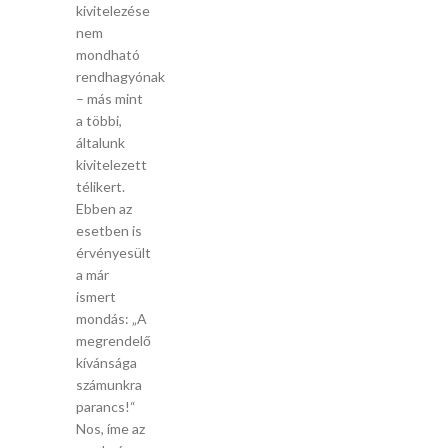
kivitelezése
nem
mondható
rendhagyónak
– más mint
a többi,
általunk
kivitelezett
télikert.
Ebben az
esetben is
érvényesült
a már
ismert
mondás: „A
megrendelő
kívánsága
számunkra
parancs!“
Nos, íme az