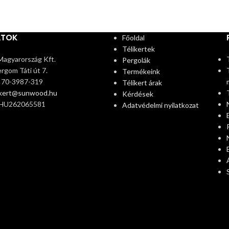
ATOK
Főoldal
Télikertek
agyarország Kft.
Pergolák
rgom Táti út 7.
Termékeink
6 70-3987-319
Télikert árak
ikert@sunwood.hu
Kérdések
 HU262065581
Adatvédelmi nyilatkozat