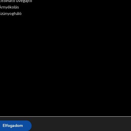
Eltolható üvegajtó
Árnyékolás
Szúnyogháló
Elfogadom