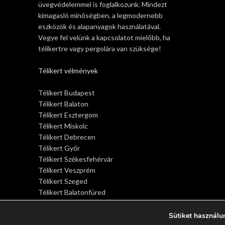
üvegvédelemmel is foglalkozunk. Mindezt
kimagasló minőségben, a legmodernebb
eszközök és alapanyagok használatával.
Vegye fel velünk a kapcsolatot mielőbb, ha
télikertre vagy pergolára van szüksége!
Télikert vélmények
Télikert Budapest
Télikert Balaton
Télikert Esztergom
Télikert Miskolc
Télikert Debrecen
Télikert Győr
Télikert Székesfehérvár
Télikert Veszprém
Télikert Szeged
Télikert Balatonfüred
Télikert Siófok
Télikert Sopron
Sütiket használu