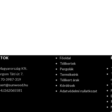
ATOK
Főoldal
Télikertek
agyarország Kft.
Pergolák
rgom Táti út 7.
Termékeink
6 70-3987-319
Télikert árak
ikert@sunwood.hu
Kérdések
 HU262065581
Adatvédelmi nyilatkozat