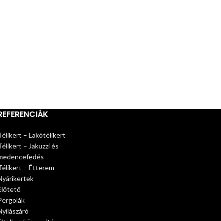
REFERENCIÁK
Télikert – Lakótélikert
Télikert – Jakuzzi és
medencefedés
Télikert – Étterem
Nyárikertek
Előtető
Pergolák
Nyílászáró