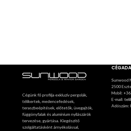
CÉGAD
Sunwood M
2500 Eszte
Mobil: +3
Cégünk fő profilja exkluzív pergolák,
E-mail:
tel
télikertek, medencefedések,
Adószám:
teraszbeépítések, előtetők, üvegajtók,
függönyfalak és alumínium nyílászárók
tervezése, gyártása. Kiegészítő
szolgáltatásként árnyékolással,