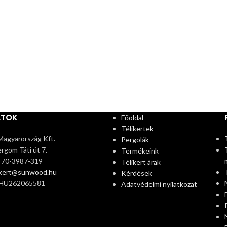
ATOK
Főoldal
Télikertek
agyarország Kft.
Pergolák
rgom Táti út 7.
Termékeink
6 70-3987-319
Télikert árak
ikert@sunwood.hu
Kérdések
 HU262065581
Adatvédelmi nyilatkozat