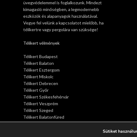
üvegvédelemmel is foglalkozunk. Mindezt
kimagasló minőségben, a legmodernebb
eszközök és alapanyagok használatával.
Vegye fel velünk a kapcsolatot mielőbb, ha
télikertre vagy pergolára van szüksége!
Télikert vélmények
Télikert Budapest
Télikert Balaton
Télikert Esztergom
Télikert Miskolc
Télikert Debrecen
Télikert Győr
Télikert Székesfehérvár
Télikert Veszprém
Télikert Szeged
Télikert Balatonfüred
Télikert Siófok
Télikert Sopron
Sütiket használu