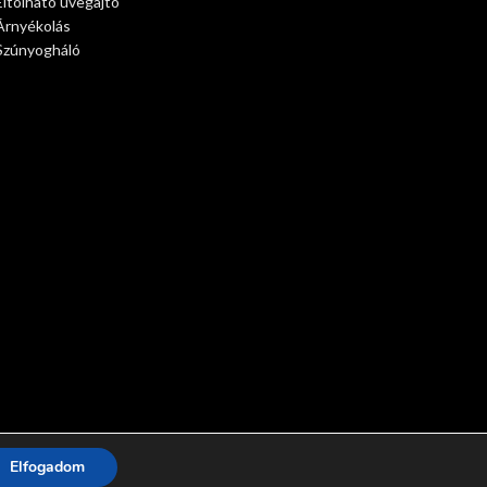
Eltolható üvegajtó
Árnyékolás
Szúnyogháló
Elfogadom