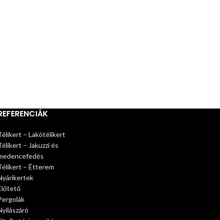
REFERENCIÁK
Télikert – Lakótélikert
Télikert – Jakuzzi és
medencefedés
Télikert – Étterem
Nyárikertek
Előtető
Pergolák
Nyílászáró