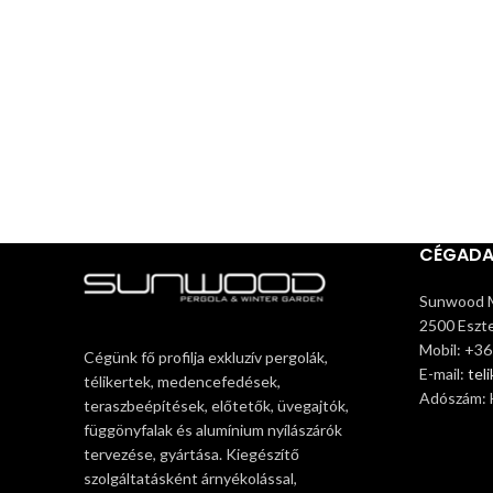
CÉGAD
Sunwood M
2500 Eszte
Mobil: +3
Cégünk fő profilja exkluzív pergolák,
E-mail:
tel
télikertek, medencefedések,
Adószám:
teraszbeépítések, előtetők, üvegajtók,
függönyfalak és alumínium nyílászárók
tervezése, gyártása. Kiegészítő
szolgáltatásként árnyékolással,