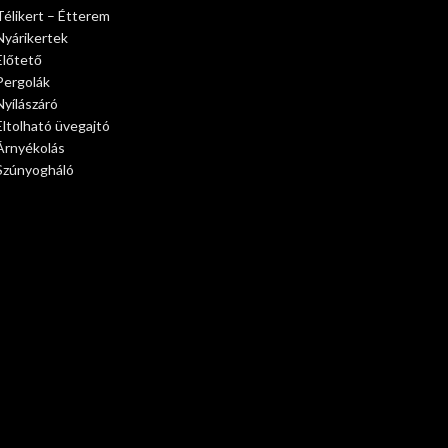
Télikert – Étterem
Nyárikertek
Előtető
Pergolák
Nyílászáró
Eltolható üvegajtó
Árnyékolás
Szúnyogháló