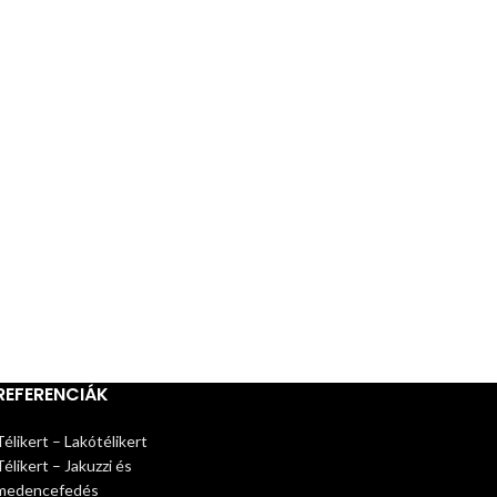
REFERENCIÁK
Télikert – Lakótélikert
Télikert – Jakuzzi és
medencefedés