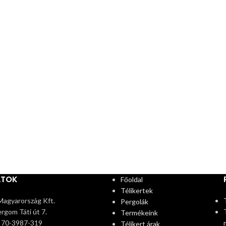
ATOK
Főoldal
Télikertek
agyarország Kft.
Pergolák
rgom Táti út 7.
Termékeink
6 70-3987-319
Télikert árak