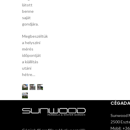
látott
benne
saját
gondjára.
Megbeszéltük
a helyszíni
mérés
időpontját
a kiállítás
utáni
hétre…
CÉGAD
Sunwood M
2500 Eszte
Mobil: +3