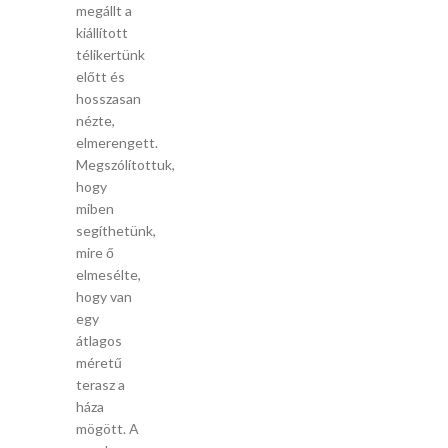
megállt a
kiállított
télikertünk
előtt és
hosszasan
nézte,
elmerengett.
Megszólítottuk,
hogy
miben
segíthetünk,
mire ő
elmesélte,
hogy van
egy
átlagos
méretű
terasz a
háza
mögött. A