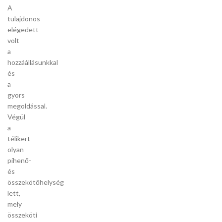
A
tulajdonos
elégedett
volt
a
hozzáállásunkkal
és
a
gyors
megoldással.
Végül
a
télikert
olyan
pihenő-
és
összekötőhelység
lett,
mely
összeköti