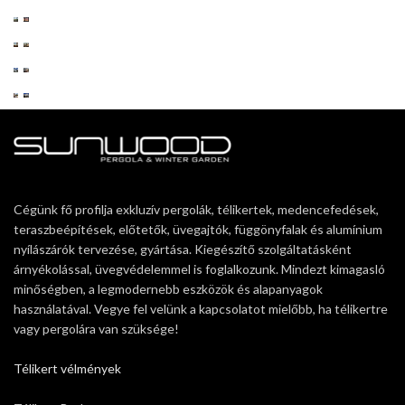
Cégünk fő profilja exkluzív pergolák, télikertek, medencefedések,
teraszbeépítések, előtetők, üvegajtók, függönyfalak és alumínium
nyílászárók tervezése, gyártása. Kiegészítő szolgáltatásként
árnyékolással, üvegvédelemmel is foglalkozunk. Mindezt kimagasló
minőségben, a legmodernebb eszközök és alapanyagok
használatával. Vegye fel velünk a kapcsolatot mielőbb, ha télikertre
vagy pergolára van szüksége!
Télikert vélmények