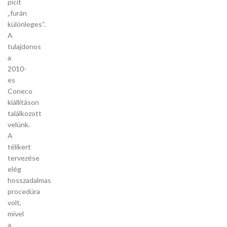
picit
„furán
különleges“.
A
tulajdonos
a
2010-
es
Coneco
kiállításon
találkozott
velünk.
A
télikert
tervezése
elég
hosszadalmas
procedúra
volt,
mivel
a