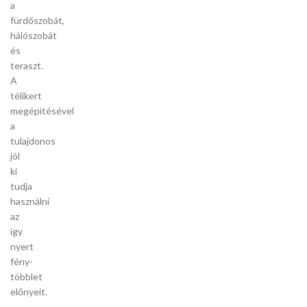
a
fürdőszobát,
hálószobát
és
teraszt.
A
télikert
megépítésével
a
tulajdonos
jól
ki
tudja
használni
az
így
nyert
fény-
többlet
előnyeit.