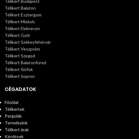
Télikert Budapest
Télikert Balaton
Télikert Esztergom
Télikert Miskolc
Télikert Debrecen
Télikert Győr
Télikert Székesfehérvár
Télikert Veszprém
Télikert Szeged
Télikert Balatonfüred
Télikert Siófok
Télikert Sopron
CÉGADATOK
Főoldal
Télikertek
Pergolák
Termékeink
Télikert árak
Kérdések