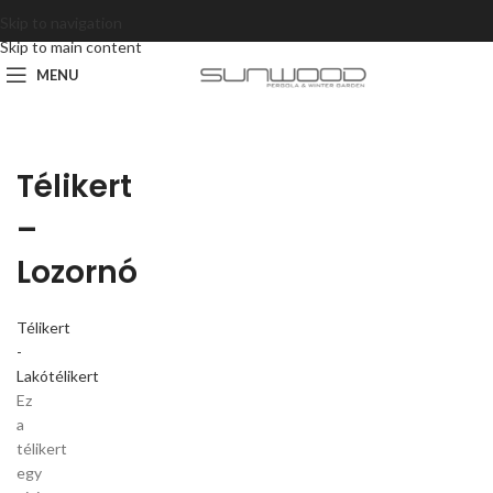
Skip to navigation
Skip to main content
MENU
Télikert
–
Lozornó
Télikert
-
Lakótélikert
Ez
a
télikert
egy