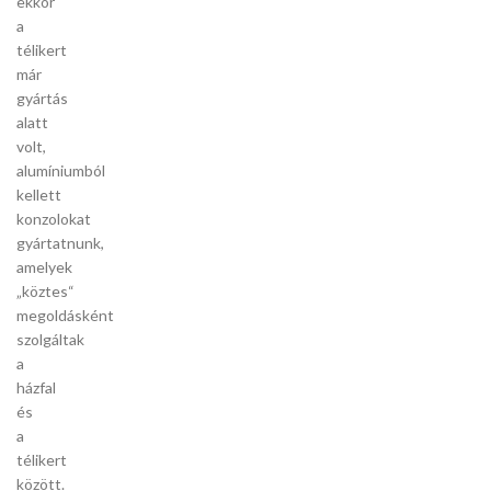
ekkor
a
télikert
már
gyártás
alatt
volt,
alumíniumból
kellett
konzolokat
gyártatnunk,
amelyek
„köztes“
megoldásként
szolgáltak
a
házfal
és
a
télikert
között.