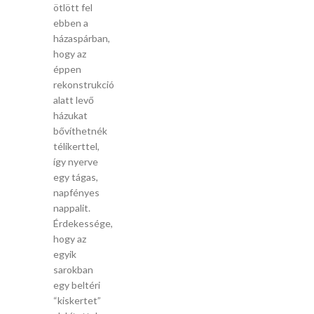
ötlött fel
ebben a
házaspárban,
hogy az
éppen
rekonstrukció
alatt levő
házukat
bővíthetnék
télikerttel,
így nyerve
egy tágas,
napfényes
nappalit.
Érdekessége,
hogy az
egyik
sarokban
egy beltéri
“kiskertet”