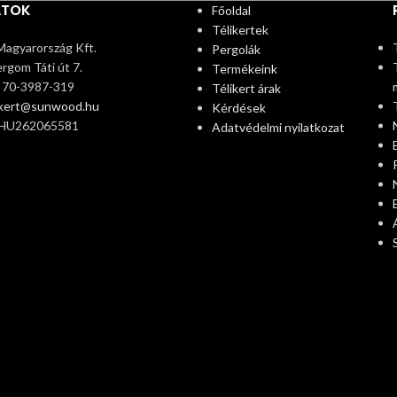
ATOK
Főoldal
Télikertek
agyarország Kft.
Pergolák
rgom Táti út 7.
Termékeink
6 70-3987-319
Télikert árak
ikert@sunwood.hu
Kérdések
 HU262065581
Adatvédelmi nyilatkozat