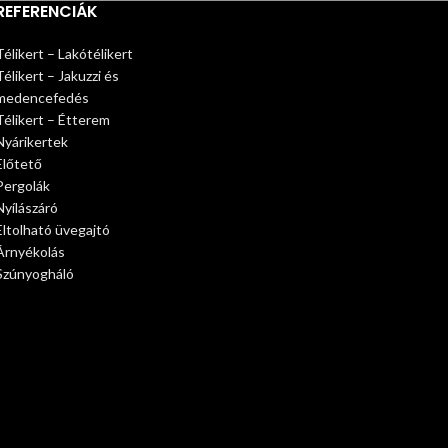
REFERENCIÁK
Télikert – Lakótélikert
Télikert – Jakuzzi és
medencefedés
Télikert – Étterem
Nyárikertek
Előtető
Pergolák
Nyílászáró
Eltolható üvegajtó
Árnyékolás
Szúnyogháló