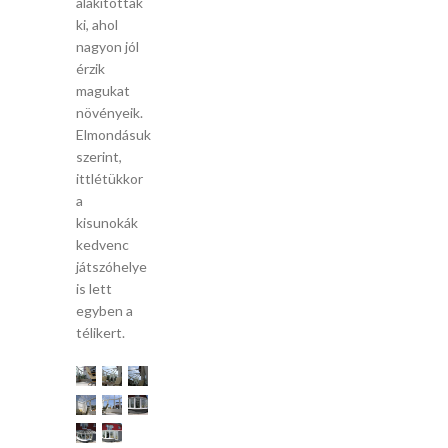
alakítottak
ki, ahol
nagyon jól
érzik
magukat
növényeik.
Elmondásuk
szerint,
ittlétükkor
a
kisunokák
kedvenc
játszóhelye
is lett
egyben a
télikert.