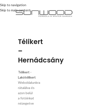
Skip to navigation
Skip to main content
Télikert
–
Hernádcsány
Télikert -
Lakótélikert
Weboldalunkra
rátalálva és
azon belül
a fotóinkat
nézegetve