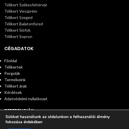
Télikert Székesfehérvár
Télikert Veszprém
Télikert Szeged
Télikert Balatonfüred
Télikert Siófok
Télikert Sopron
CÉGADATOK
Főoldal
Télikertek
Pergolák
Termékeink
Télikert árak
Kérdések
Adatvédelmi nyilatkozat
REFERENCIÁK
Sütiket használunk az oldalunkon a felhasználói élmény
fokozása érdekében
© 2025 Télikert. All rights reserved