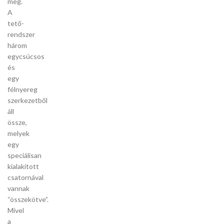
meg.
A
tető-
rendszer
három
egycsúcsos
és
egy
félnyereg
szerkezetből
áll
össze,
melyek
egy
speciálisan
kialakított
csatornával
vannak
“összekötve”.
Mivel
a