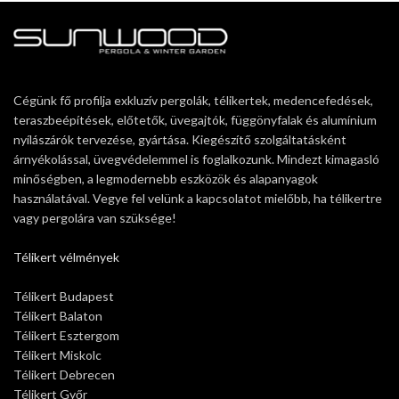
Cégünk fő profilja exkluzív pergolák, télikertek, medencefedések,
teraszbeépítések, előtetők, üvegajtók, függönyfalak és alumínium
nyílászárók tervezése, gyártása. Kiegészítő szolgáltatásként
árnyékolással, üvegvédelemmel is foglalkozunk. Mindezt kimagasló
minőségben, a legmodernebb eszközök és alapanyagok
használatával. Vegye fel velünk a kapcsolatot mielőbb, ha télikertre
vagy pergolára van szüksége!
Télikert vélmények
Télikert Budapest
Télikert Balaton
Télikert Esztergom
Télikert Miskolc
Télikert Debrecen
Télikert Győr