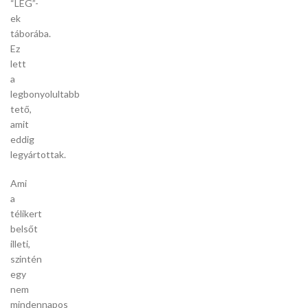
“LEG”-
ek
táborába.
Ez
lett
a
legbonyolultabb
tető,
amit
eddig
legyártottak.
Ami
a
télikert
belsőt
illeti,
szintén
egy
nem
mindennapos