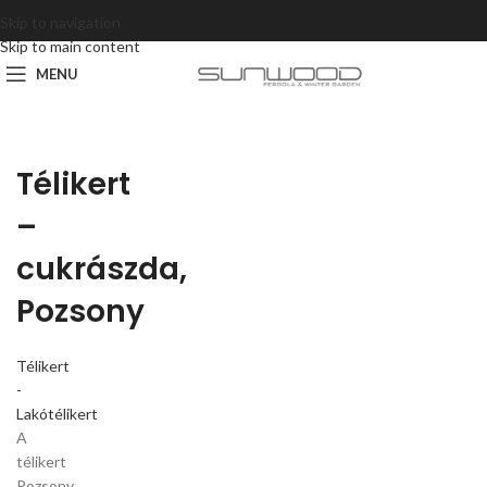
Skip to navigation
Skip to main content
MENU
Télikert
–
cukrászda,
Pozsony
Télikert
-
Lakótélikert
A
télikert
Pozsony