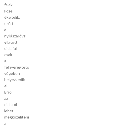
falak
közé
ékelődik,
ezért
a
nyílászáróval
ellátott
oldalfal
csak
a
félnyeregtető
végében
helyezkedik
el.
Erről
az
oldalról
lehet
megközelíteni
a