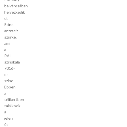
belvárosában
helyezkedik
el.
Színe
antracit
szürke,
ami
a
RAL
színskála
7016-
os
színe.
Ebben
a
télikertben
találkozik
a
jelen
és