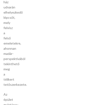
ház
udvarán
elhelyezkedő
lépcsőt,
mely
felvisz
a
felső
emeletekre,
ahonnan
madár-
perspektívából
tekinthető
meg
a
télikert
tetőszerkezete.
Az
épület
gyártásra-