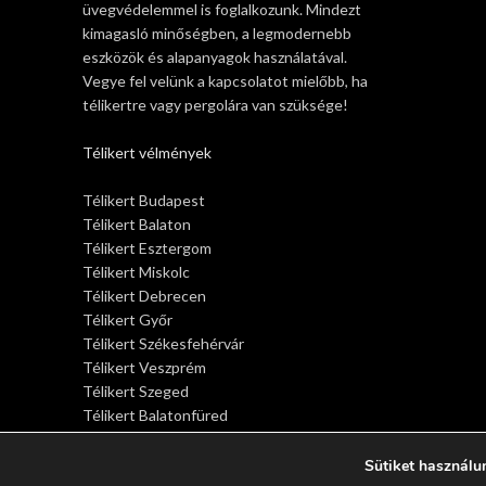
üvegvédelemmel is foglalkozunk. Mindezt
kimagasló minőségben, a legmodernebb
eszközök és alapanyagok használatával.
Vegye fel velünk a kapcsolatot mielőbb, ha
télikertre vagy pergolára van szüksége!
Télikert vélmények
Télikert Budapest
Télikert Balaton
Télikert Esztergom
Télikert Miskolc
Télikert Debrecen
Télikert Győr
Télikert Székesfehérvár
Télikert Veszprém
Télikert Szeged
Télikert Balatonfüred
Télikert Siófok
Télikert Sopron
Sütiket használu