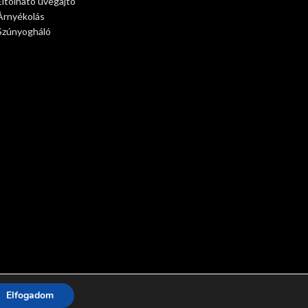
Eltolható üvegajtó
Árnyékolás
Szúnyogháló
Elfogadom