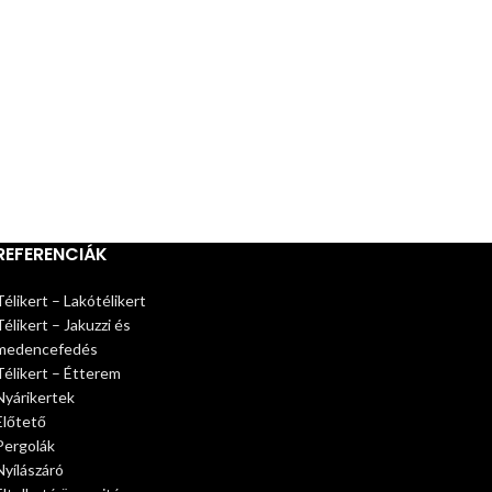
REFERENCIÁK
Télikert – Lakótélikert
Télikert – Jakuzzi és
medencefedés
Télikert – Étterem
Nyárikertek
Előtető
Pergolák
Nyílászáró