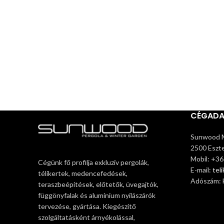
CÉGAD
Sunwood M
2500 Eszte
Mobil: +3
Cégünk fő profilja exkluzív pergolák,
E-mail:
tel
télikertek, medencefedések,
Adószám:
teraszbeépítések, előtetők, üvegajtók,
függönyfalak és alumínium nyílászárók
tervezése, gyártása. Kiegészítő
szolgáltatásként árnyékolással,