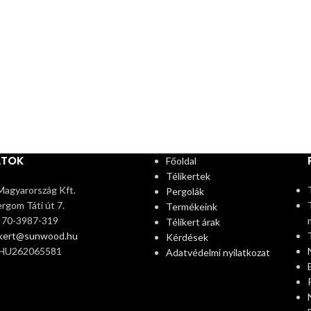
ATOK
Főoldal
Télikertek
agyarország Kft.
Pergolák
rgom Táti út 7.
Termékeink
6 70-3987-319
Télikert árak
ikert@sunwood.hu
Kérdések
 HU262065581
Adatvédelmi nyilatkozat