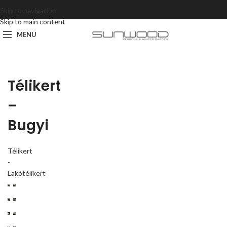
Skip to navigation
Skip to main content
MENU
Télikert
–
Bugyi
Télikert
-
Lakótélikert