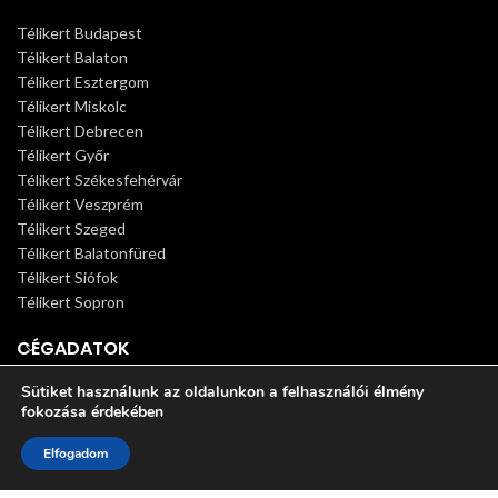
Télikert Budapest
Télikert Balaton
Télikert Esztergom
Télikert Miskolc
Télikert Debrecen
Télikert Győr
Télikert Székesfehérvár
Télikert Veszprém
Télikert Szeged
Télikert Balatonfüred
Télikert Siófok
Télikert Sopron
CÉGADATOK
Sütiket használunk az oldalunkon a felhasználói élmény
Főoldal
fokozása érdekében
Télikertek
Pergolák
0
Elfogadom
Termékeink
Shop
Sidebar
Wishlist
Cart
My account
Télikert árak