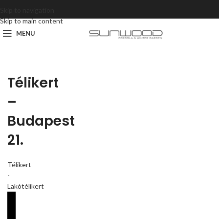
Skip to navigation
Skip to main content
MENU
Télikert
–
Budapest
21.
Télikert
-
Lakótélikert