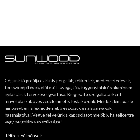
Cégünk fő profilja exkluzív pergolák, télikertek, medencefedések,
teraszbeépítések, előtetők, üvegajtók, függönyfalak és alumínium
nyílászárók tervezése, gyártása. Kiegészítő szolgáltatásként
árnyékolással, üvegvédelemmel is foglalkozunk. Mindezt kimagasló
minőségben, a legmodernebb eszközök és alapanyagok
használatával. Vegye fel velünk a kapcsolatot mielőbb, ha télikertre
vagy pergolára van szüksége!
Télikert vélmények