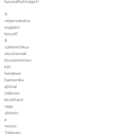
használhatóságot!
A
végeredmény
magáért
beszél!
A
szimmetrikus
elosztásnak
köszönhetően
két
hatalmas
harmonika
ajtóval
teljesen
kinyitható
vagy
zárható
a
terasz.
Teljesen