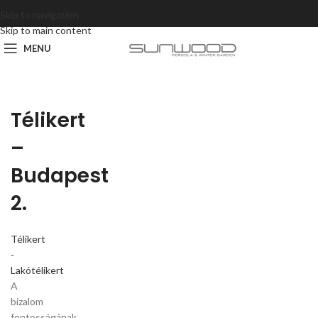
Skip to navigation
Skip to main content
MENU
Télikert
–
Budapest
2.
Télikert
-
Lakótélikert
A
bizalom
fontosságának