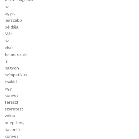
az
egyik
legszebb
példája.
Már
az
első
felmérésnél
is
nagyon
szimpatikus
család,
egy
köríves
teraszt
szeretett
volna
beépíteni,
hasonló
köríves