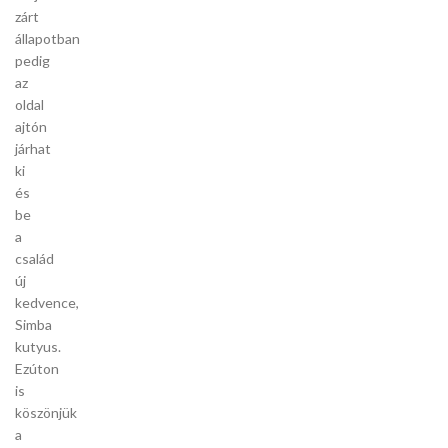
zárt
állapotban
pedig
az
oldal
ajtón
járhat
ki
és
be
a
család
új
kedvence,
Simba
kutyus.
Ezúton
is
köszönjük
a