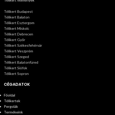
Télikert vélmények
Télikert Budapest
Télikert Balaton
Télikert Esztergom
Télikert Miskolc
Télikert Debrecen
Télikert Győr
Télikert Székesfehérvár
Télikert Veszprém
Télikert Szeged
Télikert Balatonfüred
Télikert Siófok
Télikert Sopron
CÉGADATOK
Főoldal
Télikertek
Pergolák
Termékeink