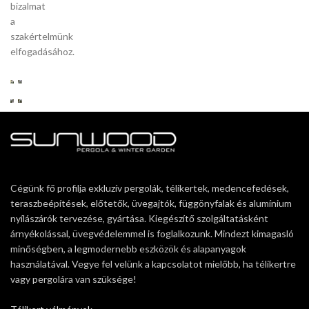
bizalmat
a
szakértelmünk
elfogadásához.
Cégünk fő profilja exkluzív pergolák, télikertek, medencefedések,
teraszbeépítések, előtetők, üvegajtók, függönyfalak és alumínium
nyílászárók tervezése, gyártása. Kiegészítő szolgáltatásként
árnyékolással, üvegvédelemmel is foglalkozunk. Mindezt kimagasló
minőségben, a legmodernebb eszközök és alapanyagok
használatával. Vegye fel velünk a kapcsolatot mielőbb, ha télikertre
vagy pergolára van szüksége!