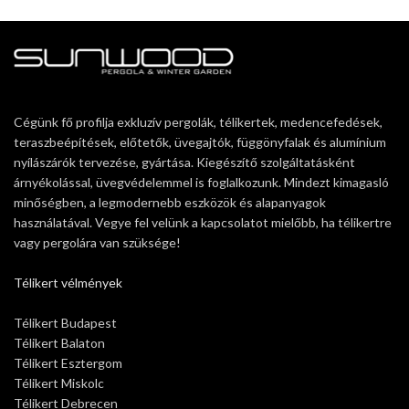
Cégünk fő profilja exkluzív pergolák, télikertek, medencefedések,
teraszbeépítések, előtetők, üvegajtók, függönyfalak és alumínium
nyílászárók tervezése, gyártása. Kiegészítő szolgáltatásként
árnyékolással, üvegvédelemmel is foglalkozunk. Mindezt kimagasló
minőségben, a legmodernebb eszközök és alapanyagok
használatával. Vegye fel velünk a kapcsolatot mielőbb, ha télikertre
vagy pergolára van szüksége!
Télikert vélmények
Télikert Budapest
Télikert Balaton
Télikert Esztergom
Télikert Miskolc
Télikert Debrecen