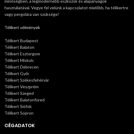
minőségben, a legmodernebb eszközök és alapanyagok
használatával. Vegye fel velünk a kapcsolatot mielőbb, ha télikertre
vagy pergolára van szüksége!
Télikert vélmények
Télikert Budapest
Télikert Balaton
Télikert Esztergom
Télikert Miskolc
Télikert Debrecen
Télikert Győr
Télikert Székesfehérvár
Télikert Veszprém
Télikert Szeged
Télikert Balatonfüred
Télikert Siófok
Télikert Sopron
CÉGADATOK