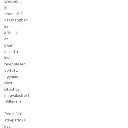
ízléssel,
jó
szomszédi
összhangban.
Ez
jellemzi
az
Eger
melletti
kis
településen
épített,
egymás
alatti
lakáshoz
megvalósított
télikertet.
Rendkívül
szimpatikus
két