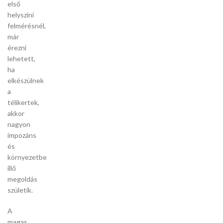
első
helyszíni
felmérésnél,
már
érezni
lehetett,
ha
elkészülnek
a
télikertek,
akkor
nagyon
impozáns
és
környezetbe
illő
megoldás
születik.
A
magas