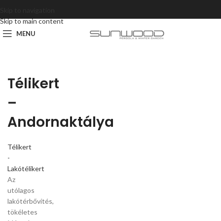
Skip to navigation
Skip to main content
MENU
Télikert
–
Andornaktálya
Télikert
-
Lakótélikert
Az
utólagos
lakótérbővítés,
tökéletes