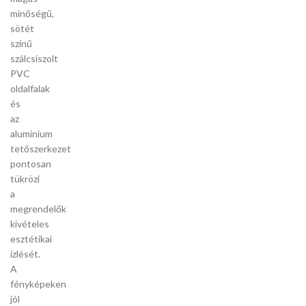
minőségű,
sötét
színű
szálcsiszolt
PVC
oldalfalak
és
az
alumínium
tetőszerkezet
pontosan
tükrözi
a
megrendelők
kivételes
esztétikai
ízlését.
A
fényképeken
jól