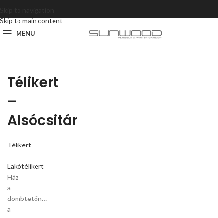
Skip to navigation
Skip to main content
MENU
Télikert
–
Alsócsitár
Télikert
-
Lakótélikert
Ház
a
dombtetőn…
a