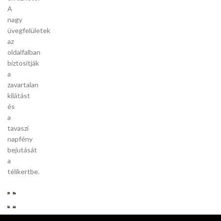
A
nagy
üvegfelületek
az
oldalfalban
biztosítják
a
zavartalan
kilátást
és
a
tavaszi
napfény
bejutását
a
télikertbe.