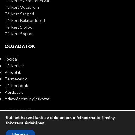
Télikert Székesfehérvár
Télikert Veszprém
Télikert Szeged
Télikert Balatonfüred
Télikert Siófok
Télikert Sopron
CÉGADATOK
Főoldal
Télikertek
Pergolák
Termékeink
Télikert árak
Kérdések
Adatvédelmi nyilatkozat
REFERENCIÁK
Sütiket használunk az oldalunkon a felhasználói élmény
fokozása érdekében
© 2025 Télikert. All rights reserved
0
Elfogadom