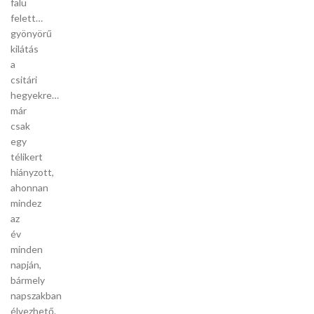
falu
felett…
gyönyörű
kilátás
a
csitári
hegyekre…
már
csak
egy
télikert
hiányzott,
ahonnan
mindez
az
év
minden
napján,
bármely
napszakban
élvezhető.