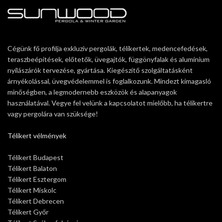
Cégünk fő profilja exkluzív pergolák, télikertek, medencefedések,
teraszbeépítések, előtetők, üvegajtók, függönyfalak és alumínium
nyílászárók tervezése, gyártása. Kiegészítő szolgáltatásként
árnyékolással, üvegvédelemmel is foglalkozunk. Mindezt kimagasló
minőségben, a legmodernebb eszközök és alapanyagok
használatával. Vegye fel velünk a kapcsolatot mielőbb, ha télikertre
vagy pergolára van szüksége!
Télikert vélmények
Télikert Budapest
Télikert Balaton
Télikert Esztergom
Télikert Miskolc
Télikert Debrecen
Télikert Győr