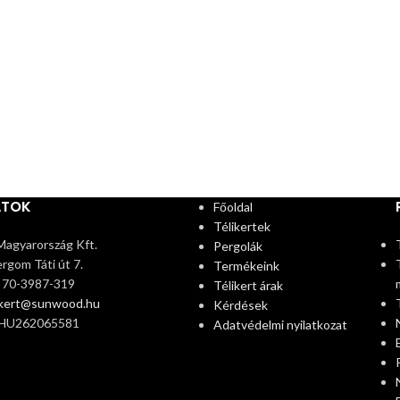
ATOK
Főoldal
Télikertek
agyarország Kft.
Pergolák
rgom Táti út 7.
Termékeink
6 70-3987-319
Télikert árak
ikert@sunwood.hu
Kérdések
 HU262065581
Adatvédelmi nyilatkozat