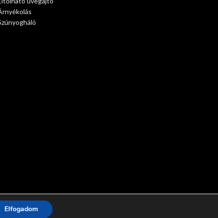
Eltolható üvegajtó
Árnyékolás
Szúnyogháló
Elfogadom