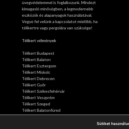
üvegvédelemmel is foglalkozunk. Mindezt
kimagasló minőségben, a legmodernebb
eszközök és alapanyagok használatával.
Vegye fel velünk a kapcsolatot mielőbb, ha
télikertre vagy pergolára van szüksége!
Télikert vélmények
Télikert Budapest
Télikert Balaton
Télikert Esztergom
Télikert Miskolc
Télikert Debrecen
Télikert Győr
Télikert Székesfehérvár
Télikert Veszprém
Télikert Szeged
Télikert Balatonfüred
Télikert Siófok
Télikert Sopron
Sütiket használu