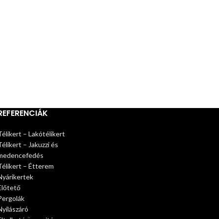
REFERENCIÁK
Télikert – Lakótélikert
Télikert – Jakuzzi és
medencefedés
Télikert – Étterem
Nyárikertek
Előtető
Pergolák
Nyílászáró