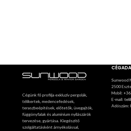
CÉGAD
Sunwood M
2500 Eszte
Mobil: +3
Cégünk fő profilja exkluzív pergolák,
E-mail:
tel
télikertek, medencefedések,
Adószám:
teraszbeépítések, előtetők, üvegajtók,
függönyfalak és alumínium nyílászárók
tervezése, gyártása. Kiegészítő
szolgáltatásként árnyékolással,