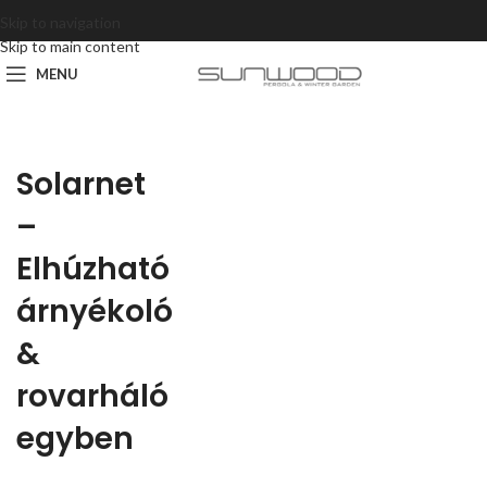
Skip to navigation
Skip to main content
MENU
Solarnet
–
Elhúzható
árnyékoló
&
rovarháló
egyben