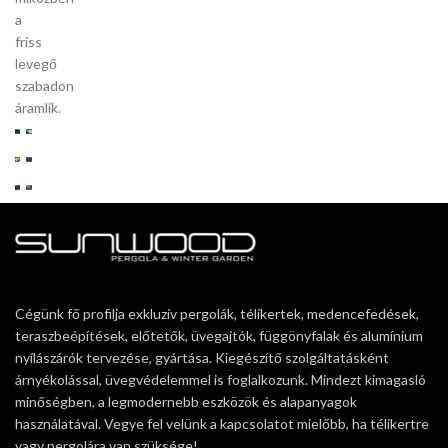
a
friss
levegő
szabadon
áramlik.
Cégünk fő profilja exkluzív pergolák, télikertek, medencefedések,
teraszbeépítések, előtetők, üvegajtók, függönyfalak és alumínium
nyílászárók tervezése, gyártása. Kiegészítő szolgáltatásként
árnyékolással, üvegvédelemmel is foglalkozunk. Mindezt kimagasló
minőségben, a legmodernebb eszközök és alapanyagok
használatával. Vegye fel velünk a kapcsolatot mielőbb, ha télikertre
vagy pergolára van szüksége!