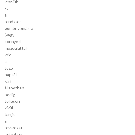
lenniük.
Ez
a
rendszer
gombnyomásra
(vagy
könnyed
mozdulattal)
véd
a
tűző
naptól,
zárt
állapotban
pedig
teljesen
kívül
tartja
a
rovarokat,
miközben