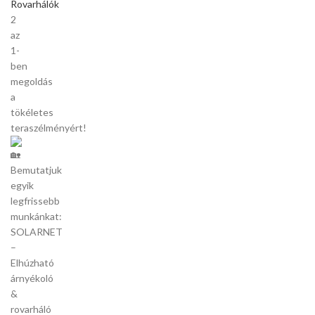
Rovarhálók
2
az
1-
ben
megoldás
a
tökéletes
teraszélményért!
Bemutatjuk
egyik
legfrissebb
munkánkat:
SOLARNET
–
Elhúzható
árnyékoló
&
rovarháló