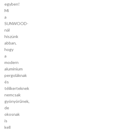
egyben!
Mi
a
SUNWOOD-
nál
hiszünk
abban,
hogy
a
modern
alumínium
pergoláknak
és
télikerteknek
nemcsak
gyönyörűnek,
de
okosnak
is
kell