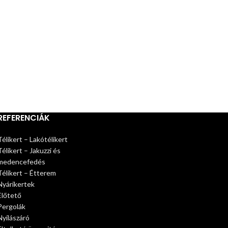
REFERENCIÁK
Télikert – Lakótélikert
Télikert – Jakuzzi és
medencefedés
Télikert – Étterem
Nyárikertek
Előtető
Pergolák
Nyílászáró