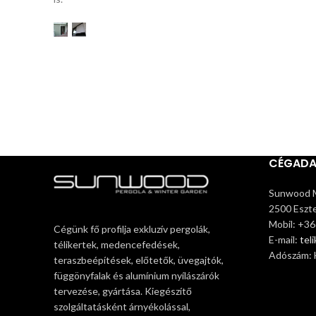
CÉGAD
Sunwood M
2500 Eszte
Mobil: +3
Cégünk fő profilja exkluzív pergolák,
E-mail:
tel
télikertek, medencefedések,
Adószám:
teraszbeépítések, előtetők, üvegajtók,
függönyfalak és alumínium nyílászárók
tervezése, gyártása. Kiegészítő
szolgáltatásként árnyékolással,