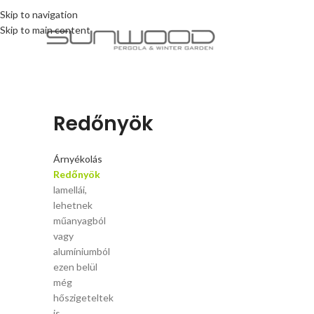
Skip to navigation
Skip to main content
Redőnyök
Árnyékolás
R
edőnyök
lamellái,
lehetnek
műanyagból
vagy
alumíniumból
ezen belül
még
hőszigeteltek
is.