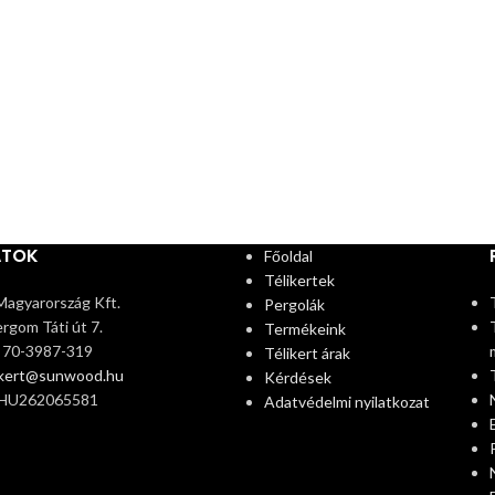
ATOK
Főoldal
Télikertek
agyarország Kft.
Pergolák
rgom Táti út 7.
Termékeink
6 70-3987-319
Télikert árak
ikert@sunwood.hu
Kérdések
 HU262065581
Adatvédelmi nyilatkozat