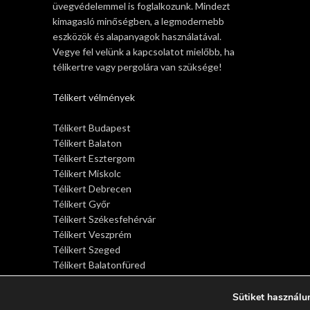
üvegvédelemmel is foglalkozunk. Mindezt
kimagasló minőségben, a legmodernebb
eszközök és alapanyagok használatával.
Vegye fel velünk a kapcsolatot mielőbb, ha
télikertre vagy pergolára van szüksége!
Télikert vélmények
Télikert Budapest
Télikert Balaton
Télikert Esztergom
Télikert Miskolc
Télikert Debrecen
Télikert Győr
Télikert Székesfehérvár
Télikert Veszprém
Télikert Szeged
Télikert Balatonfüred
Télikert Siófok
Télikert Sopron
Sütiket használu