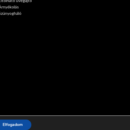
Eltolható üvegajtó
Árnyékolás
Szúnyogháló
Elfogadom