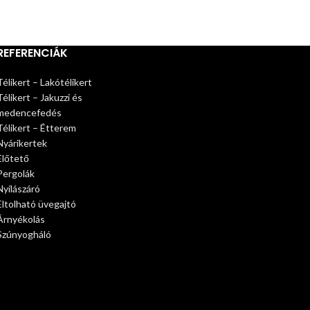
REFERENCIÁK
Télikert – Lakótélikert
Télikert – Jakuzzi és
medencefedés
Télikert – Étterem
Nyárikertek
Előtető
Pergolák
Nyílászáró
Eltolható üvegajtó
Árnyékolás
Szúnyogháló