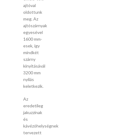
ajtóval
oldottunk
meg. Az
ajtószárnyak
egyesével
1600 mm-
esek, így
mindkét
szárny
kinyitásávál
3200 mm
nyílás
keletkezik.
Az
eredetileg
jakuzzinak
és
kávézóhelységnek
tervezett