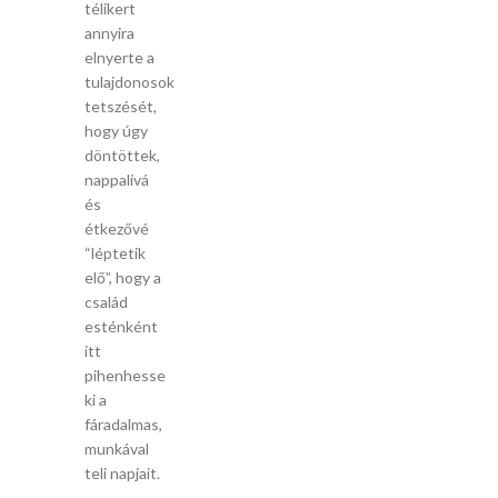
télikert
annyira
elnyerte a
tulajdonosok
tetszését,
hogy úgy
döntöttek,
nappalivá
és
étkezővé
“léptetik
elő”, hogy a
család
esténként
itt
pihenhesse
ki a
fáradalmas,
munkával
teli napjait.