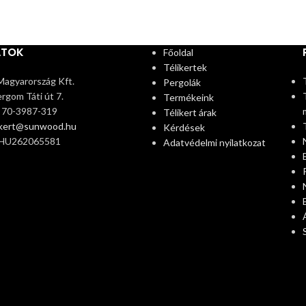
ATOK
Főoldal
Télikertek
agyarország Kft.
Pergolák
rgom Táti út 7.
Termékeink
6 70-3987-319
Télikert árak
ikert@sunwood.hu
Kérdések
 HU262065581
Adatvédelmi nyilatkozat