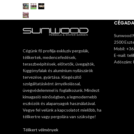
CÉGAD
Sunwood M
2500 Eszte
Mobil: +3
Cégünk fő profilja exkluzív pergolák,
E-mail:
tel
télikertek, medencefedések,
Adószám:
teraszbeépítések, előtetők, üvegajtók,
függönyfalak és alumínium nyílászárók
tervezése, gyártása. Kiegészítő
szolgáltatásként árnyékolással,
üvegvédelemmel is foglalkozunk. Mindezt
kimagasló minőségben, a legmodernebb
eszközök és alapanyagok használatával.
Vegye fel velünk a kapcsolatot mielőbb, ha
télikertre vagy pergolára van szüksége!
Télikert vélmények