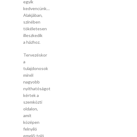
egyik
kedvencünk…
Alakjában,
színében
tökéletesen
illeszkedik
a házhoz.
Tervezéskor
a
tulajdonosok
minél
nagyobb
nyithatóságot
kértek a
szemközti
oldalon,
amit
középen
felnyíló
emelő-toló