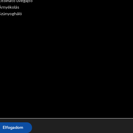
Eltolható üvegajtó
Árnyékolás
Szúnyogháló
Elfogadom