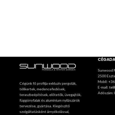
CÉGAD
Sunwood M
2500 Eszte
Mobil: +3
Cégünk fő profilja exkluzív pergolák,
E-mail:
tel
télikertek, medencefedések,
Adószám:
teraszbeépítések, előtetők, üvegajtók,
függönyfalak és alumínium nyílászárók
tervezése, gyártása. Kiegészítő
szolgáltatásként árnyékolással,