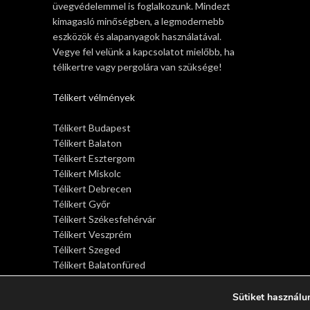
üvegvédelemmel is foglalkozunk. Mindezt
kimagasló minőségben, a legmodernebb
eszközök és alapanyagok használatával.
Vegye fel velünk a kapcsolatot mielőbb, ha
télikertre vagy pergolára van szüksége!
Télikert vélmények
Télikert Budapest
Télikert Balaton
Télikert Esztergom
Télikert Miskolc
Télikert Debrecen
Télikert Győr
Télikert Székesfehérvár
Télikert Veszprém
Télikert Szeged
Télikert Balatonfüred
Télikert Siófok
Télikert Sopron
Sütiket használu