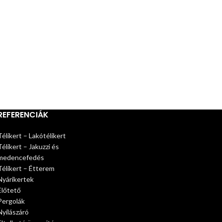
REFERENCIÁK
Télikert – Lakótélikert
Télikert – Jakuzzi és
medencefedés
Télikert – Étterem
Nyárikertek
Előtető
Pergolák
Nyílászáró