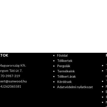
ATOK
Főoldal
Télikertek
agyarország Kft.
Pergolák
rgom Táti út 7.
Termékeink
6 70-3987-319
Télikert árak
ikert@sunwood.hu
Kérdések
 HU262065581
Adatvédelmi nyilatkozat