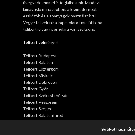
üvegvédelemmel is foglalkozunk. Mindezt
kimagasló minőségben, a legmodernebb
eszközök és alapanyagok használatával.
Vegye fel velünk a kapcsolatot mielőbb, ha
télikertre vagy pergolára van szüksége!
Télikert vélmények
Télikert Budapest
Télikert Balaton
Télikert Esztergom
Télikert Miskolc
Télikert Debrecen
Télikert Győr
Télikert Székesfehérvár
Télikert Veszprém
Télikert Szeged
Télikert Balatonfüred
Télikert Siófok
Télikert Sopron
Sütiket használu