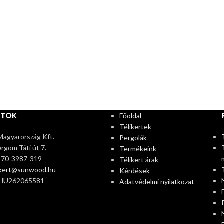
ATOK
Főoldal
Télikertek
agyarország Kft.
Pergolák
rgom Táti út 7.
Termékeink
6 70-3987-319
Télikert árak
ikert@sunwood.hu
Kérdések
 HU262065581
Adatvédelmi nyilatkozat