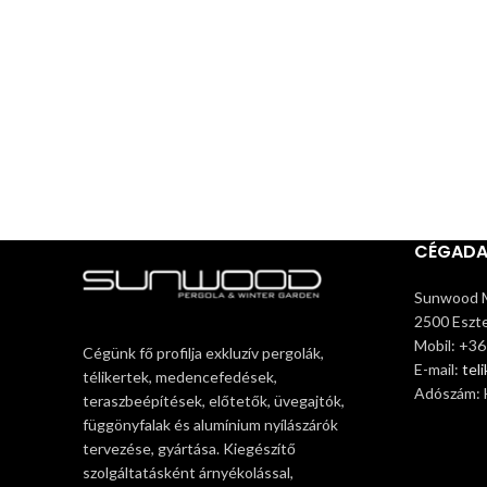
CÉGAD
Sunwood M
2500 Eszte
Mobil: +3
Cégünk fő profilja exkluzív pergolák,
E-mail:
tel
télikertek, medencefedések,
Adószám:
teraszbeépítések, előtetők, üvegajtók,
függönyfalak és alumínium nyílászárók
tervezése, gyártása. Kiegészítő
szolgáltatásként árnyékolással,