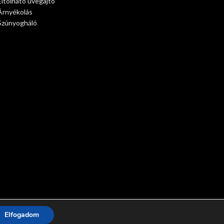
Eltolható üvegajtó
Árnyékolás
Szúnyogháló
Elfogadom