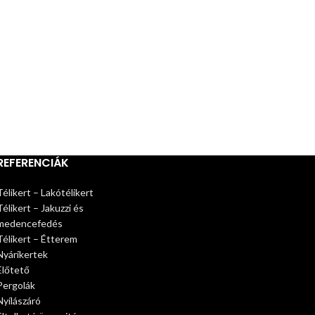
REFERENCIÁK
Télikert – Lakótélikert
Télikert – Jakuzzi és
medencefedés
Télikert – Étterem
Nyárikertek
Előtető
Pergolák
Nyílászáró