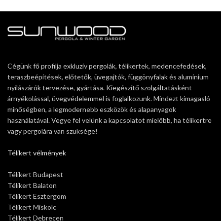
Cégünk fő profilja exkluzív pergolák, télikertek, medencefedések,
teraszbeépítések, előtetők, üvegajtók, függönyfalak és alumínium
nyílászárók tervezése, gyártása. Kiegészítő szolgáltatásként
árnyékolással, üvegvédelemmel is foglalkozunk. Mindezt kimagasló
minőségben, a legmodernebb eszközök és alapanyagok
használatával. Vegye fel velünk a kapcsolatot mielőbb, ha télikertre
vagy pergolára van szüksége!
Télikert vélmények
Télikert Budapest
Télikert Balaton
Télikert Esztergom
Télikert Miskolc
Télikert Debrecen