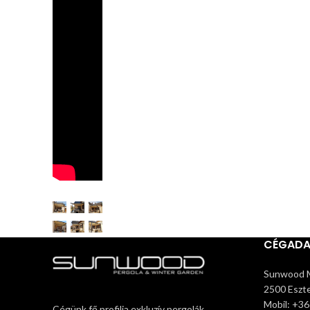
CÉGAD
Sunwood M
2500 Eszte
Mobil: +3
Cégünk fő profilja exkluzív pergolák,