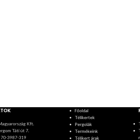
ATOK
Főoldal
Télikertek
agyarország Kft.
Pergolák
rgom Táti út 7.
Termékeink
6 70-3987-319
Télikert árak