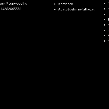
ikert@sunwood.hu
Kérdések
 HU262065581
Adatvédelmi nyilatkozat