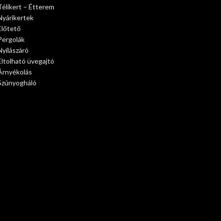
Télikert – Étterem
Nyárikertek
Előtető
Pergolák
Nyílászáró
Eltolható üvegajtó
Árnyékolás
Szúnyogháló