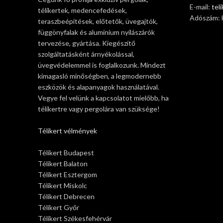
E-mail:
tel
télikertek, medencefedések,
Adószám:
teraszbeépítések, előtetők, üvegajtók,
függönyfalak és alumínium nyílászárók
tervezése, gyártása. Kiegészítő
szolgáltatásként árnyékolással,
üvegvédelemmel is foglalkozunk. Mindezt
kimagasló minőségben, a legmodernebb
eszközök és alapanyagok használatával.
Vegye fel velünk a kapcsolatot mielőbb, ha
télikertre vagy pergolára van szüksége!
Télikert vélmények
Télikert Budapest
Télikert Balaton
Télikert Esztergom
Télikert Miskolc
Télikert Debrecen
Télikert Győr
Télikert Székesfehérvár