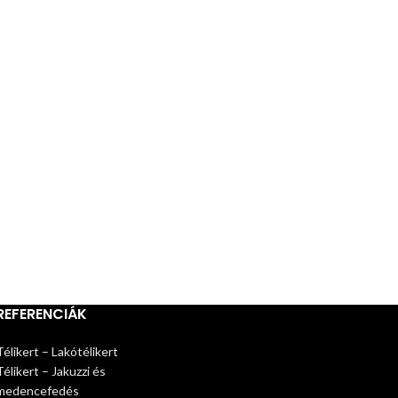
REFERENCIÁK
Télikert – Lakótélikert
Télikert – Jakuzzi és
medencefedés