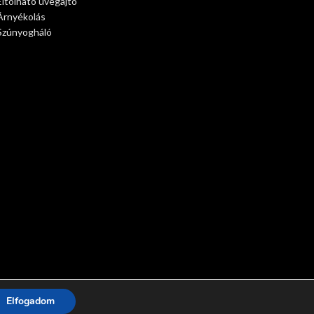
Eltolható üvegajtó
Árnyékolás
Szúnyogháló
Elfogadom