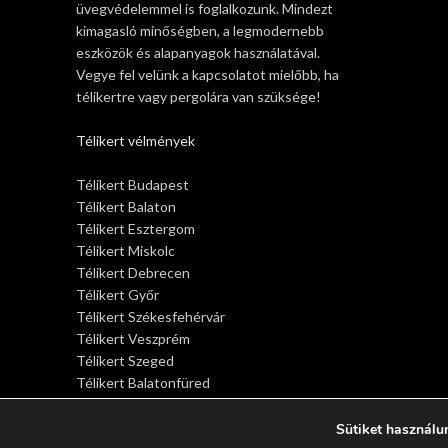
üvegvédelemmel is foglalkozunk. Mindezt
kimagasló minőségben, a legmodernebb
eszközök és alapanyagok használatával.
Vegye fel velünk a kapcsolatot mielőbb, ha
télikertre vagy pergolára van szüksége!
Télikert vélmények
Télikert Budapest
Télikert Balaton
Télikert Esztergom
Télikert Miskolc
Télikert Debrecen
Télikert Győr
Télikert Székesfehérvár
Télikert Veszprém
Télikert Szeged
Télikert Balatonfüred
Télikert Siófok
Télikert Sopron
Sütiket használu