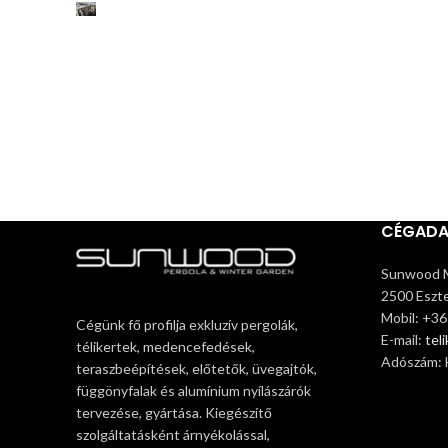
CÉGAD
Sunwood M
2500 Eszte
Mobil: +3
Cégünk fő profilja exkluzív pergolák,
E-mail:
tel
télikertek, medencefedések,
Adószám:
teraszbeépítések, előtetők, üvegajtók,
függönyfalak és alumínium nyílászárók
tervezése, gyártása. Kiegészítő
szolgáltatásként árnyékolással,