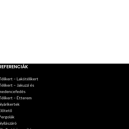
REFERENCIÁK
Télikert – Lakótélikert
Télikert – Jakuzzi és
medencefedés
Télikert – Étterem
Nyárikertek
Előtető
Pergolák
Nyílászáró