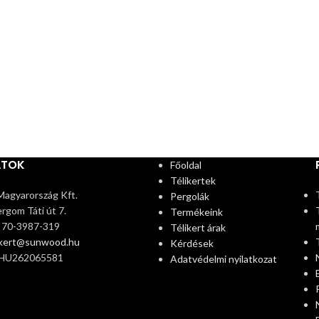
ATOK
Főoldal
Télikertek
agyarország Kft.
Pergolák
rgom Táti út 7.
Termékeink
6 70-3987-319
Télikert árak
ikert@sunwood.hu
Kérdések
 HU262065581
Adatvédelmi nyilatkozat