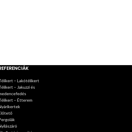
REFERENCIÁK
Télikert – Lakótélikert
Télikert – Jakuzzi és
medencefedés
Télikert – Étterem
Nyárikertek
Előtető
Pergolák
Nyílászáró