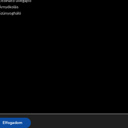
Eltolható üvegajtó
Árnyékolás
Szúnyogháló
Elfogadom