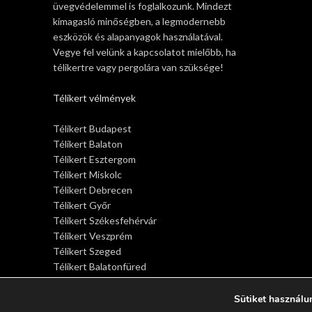
üvegvédelemmel is foglalkozunk. Mindezt
kimagasló minőségben, a legmodernebb
eszközök és alapanyagok használatával.
Vegye fel velünk a kapcsolatot mielőbb, ha
télikertre vagy pergolára van szüksége!
Télikert vélmények
Télikert Budapest
Télikert Balaton
Télikert Esztergom
Télikert Miskolc
Télikert Debrecen
Télikert Győr
Télikert Székesfehérvár
Télikert Veszprém
Télikert Szeged
Télikert Balatonfüred
Télikert Siófok
Télikert Sopron
Sütiket használu