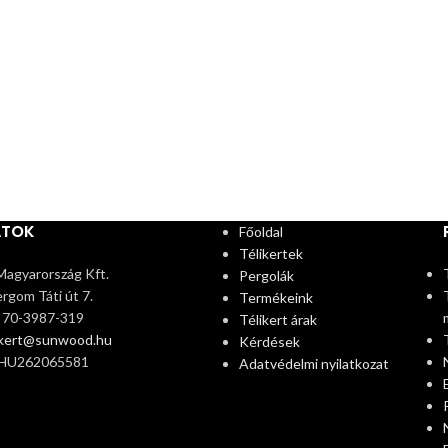
ATOK
Főoldal
Télikertek
agyarország Kft.
Pergolák
rgom Táti út 7.
Termékeink
6 70-3987-319
Télikert árak
ikert@sunwood.hu
Kérdések
 HU262065581
Adatvédelmi nyilatkozat