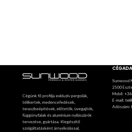
CÉGAD
Sunwood M
2500 Eszte
Mobil: +3
Cégünk fő profilja exkluzív pergolák,
E-mail:
tel
télikertek, medencefedések,
Adószám:
teraszbeépítések, előtetők, üvegajtók,
függönyfalak és alumínium nyílászárók
tervezése, gyártása. Kiegészítő
szolgáltatásként árnyékolással,