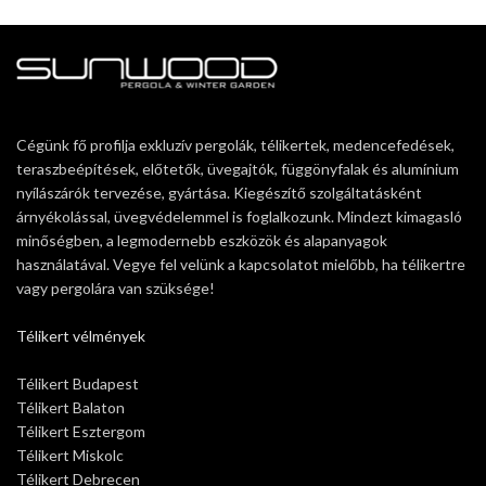
Cégünk fő profilja exkluzív pergolák, télikertek, medencefedések,
teraszbeépítések, előtetők, üvegajtók, függönyfalak és alumínium
nyílászárók tervezése, gyártása. Kiegészítő szolgáltatásként
árnyékolással, üvegvédelemmel is foglalkozunk. Mindezt kimagasló
minőségben, a legmodernebb eszközök és alapanyagok
használatával. Vegye fel velünk a kapcsolatot mielőbb, ha télikertre
vagy pergolára van szüksége!
Télikert vélmények
Télikert Budapest
Télikert Balaton
Télikert Esztergom
Télikert Miskolc
Télikert Debrecen