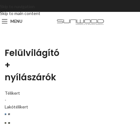
Skip to navigation
Skip to main content
MENU
Felülvilágító
+
nyílászárók
Télikert
-
Lakótélikert