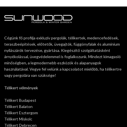
Cégünk fő profilja exkluzív pergolák, télikertek, medencefedések,
teraszbeépítések, előtetők, üvegajtók, függönyfalak és alumínium
nyílászárók tervezése, gyártása. Kiegészítő szolgáltatásként
árnyékolással, üvegvédelemmel is foglalkozunk. Mindezt kimagasló
minőségben, a legmodernebb eszközök és alapanyagok
használatával. Vegye fel velünk a kapcsolatot mielőbb, ha télikertre
vagy pergolára van szüksége!
Télikert vélmények
Télikert Budapest
Télikert Balaton
Télikert Esztergom
Télikert Miskolc
Télikert Debrecen