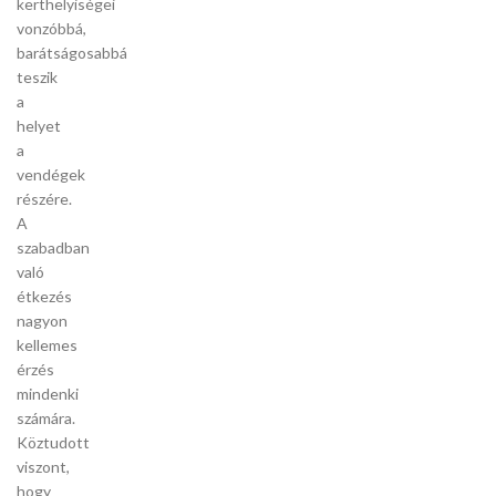
kerthelyiségei
vonzóbbá,
barátságosabbá
teszik
a
helyet
a
vendégek
részére.
A
szabadban
való
étkezés
nagyon
kellemes
érzés
mindenki
számára.
Köztudott
viszont,
hogy