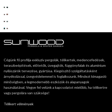
Cégünk fő profilja exkluzív pergolák, télikertek, medencefedések,
teraszbeépítések, előtetők, üvegajtók, függönyfalak és alumínium
nyílászárók tervezése, gyártása. Kiegészítő szolgáltatásként
árnyékolással, üvegvédelemmel is foglalkozunk. Mindezt kimagasló
minőségben, a legmodernebb eszközök és alapanyagok
használatával. Vegye fel velünk a kapcsolatot mielőbb, ha télikertre
vagy pergolára van szüksége!
Télikert vélmények