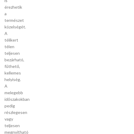
is
érezhetik
a
természet
közelségét.
A
télikert
télen
teljesen
bezárható,
fűthető,
kellemes
helyiség.
A
melegebb
időszakokban
pedig
részlegesen
vagy
teljesen
megnyitható