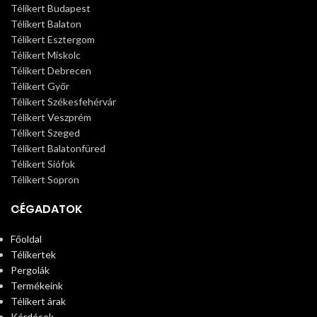
Télikert Budapest
Télikert Balaton
Télikert Esztergom
Télikert Miskolc
Télikert Debrecen
Télikert Győr
Télikert Székesfehérvár
Télikert Veszprém
Télikert Szeged
Télikert Balatonfüred
Télikert Siófok
Télikert Sopron
CÉGADATOK
Főoldal
Télikertek
Pergolák
Termékeink
Télikert árak
Kérdések