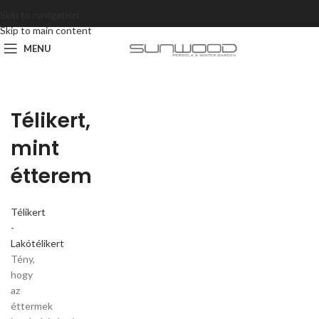
Skip to navigation
Skip to main content
MENU
Télikert,
mint
étterem
Télikert
-
Lakótélikert
Tény,
hogy
az
éttermek